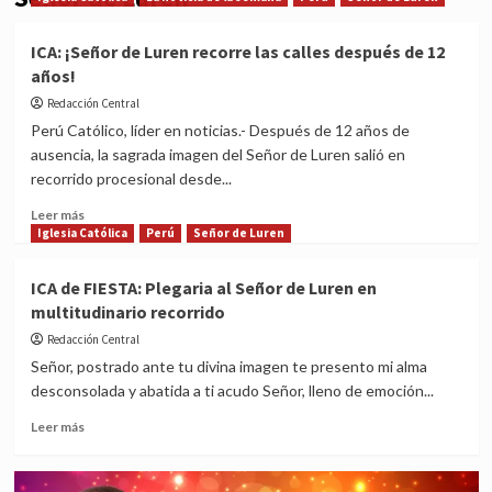
ICA: ¡Señor de Luren recorre las calles después de 12
años!
Redacción Central
Perú Católico, líder en noticias.- Después de 12 años de
ausencia, la sagrada imagen del Señor de Luren salió en
recorrido procesional desde...
Read
Leer más
more
Iglesia Católica
Perú
Señor de Luren
about
ICA:
ICA de FIESTA: Plegaria al Señor de Luren en
¡Señor
multitudinario recorrido
de
Luren
Redacción Central
recorre
Señor, postrado ante tu divina imagen te presento mi alma
las
desconsolada y abatida a ti acudo Señor, lleno de emoción...
calles
después
Read
Leer más
de
more
12
about
años!
ICA