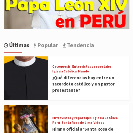
Últimas
Popular
Tendencia
Catequesis
Entrevistas y reportajes
Iglesia Católica
Mundo
¿Qué diferencias hay entre un
sacerdote católico y un pastor
protestante?
Entrevistas y reportajes
Iglesia Católica
Perú
Santa Rosa de Lima
Videos
Himno oficial a ‘Santa Rosa de