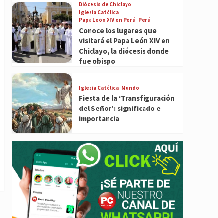
Diócesis de Chiclayo
Iglesia Católica
Papa León XIV en Perú
Perú
Conoce los lugares que
visitará el Papa León XIV en
Chiclayo, la diócesis donde
fue obispo
Iglesia Católica
Mundo
Fiesta de la ‘Transfiguración
del Señor’: significado e
importancia