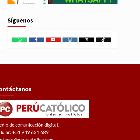
Síguenos
WhatsApp
Facebook
Youtube
Instagram
X
TikTok
ontáctanos
dio de comunicación digital.
lular: +51 949 631 689
ntacto@perucatolico.com