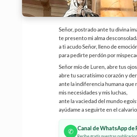
Señor, postrado ante tu divina i
te presento mi alma desconsolada
a ti acudo Señor, lleno de emoció
para pedirte perdón por mispeca
Señor mío de Luren, abre tus ojo
abre tu sacratísimo corazón y de
ante la indiferencia humana que n
mis necesidades y mis luchas,
ante la vaciedad del mundo egoíst
ayúdame a seguirte en el calvario
Canal de WhatsApp de P
✆
Recibe gratis nuestras publicaci