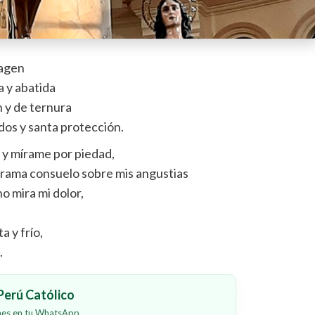
magen
 y abatida
n y de ternura
dos y santa protección.
s y mírame por piedad,
rrama consuelo sobre mis angustias
o mira mi dolor,
a y frío,
.
erú Católico
ones en tu WhatsApp.