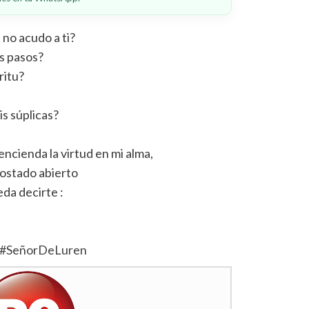
 no acudo a ti?
is pasos?
ritu?
s súplicas?
encienda la virtud en mi alma,
costado abierto
da decirte :
#
SeñorDeLuren