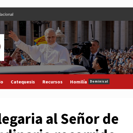
acional
do
Catequesis
Recursos
Homilía
Dominical
legaria al Señor de