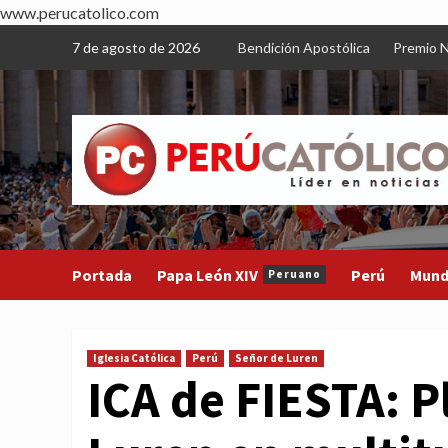
www.perucatolico.com
Skip
7 de agosto de 2026
Bendición Apostólica
Premio N
to
content
Portada
Papa León XIV
Perú
Mun
Peruano
Iglesia Católica
Perú
Señor de Luren
ICA de FIESTA: P