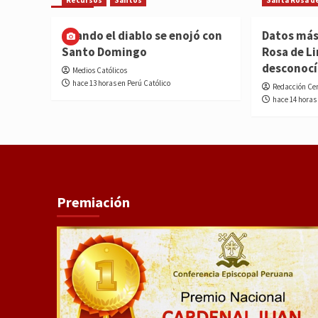
Recursos
Santos
Santa Rosa d
Cuando el diablo se enojó con
Datos más
Santo Domingo
Rosa de L
desconoc
Medios Católicos
hace 13 horas en Perú Católico
Redacción Ce
hace 14 horas
Premiación