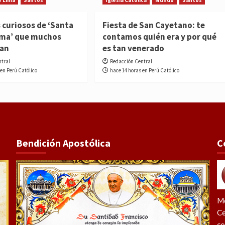
e Lima
Santos
Iglesia Católica
Mundo
Santos
 curiosos de ‘Santa
Fiesta de San Cayetano: te
ima’ que muchos
contamos quién era y por qué
ían
es tan venerado
ntral
Redacción Central
 en Perú Católico
hace 14 horas en Perú Católico
Bendición Apostólica
C
Me
Ce
co