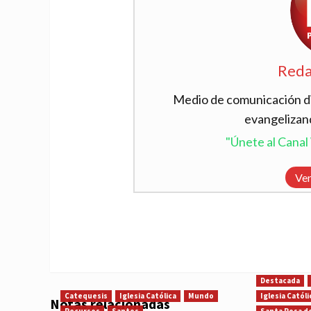
Reda
Medio de comunicación dig
evangelizan
"Únete al Cana
Ver
Destacada
Catequesis
Iglesia Católica
Mundo
Iglesia Católi
Notas relacionadas