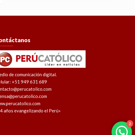
ontáctanos
dio de comunicación digital.
lular: +51 949 631 689
ntacto@perucatolico.com
ensa@perucatolico.com
w.perucatolico.com
4 años evangelizando el Perú»
2