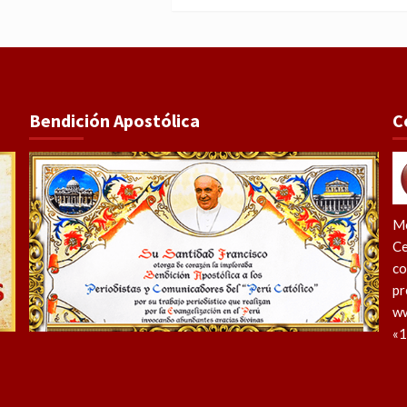
Bendición Apostólica
C
Me
Ce
co
pr
ww
«1