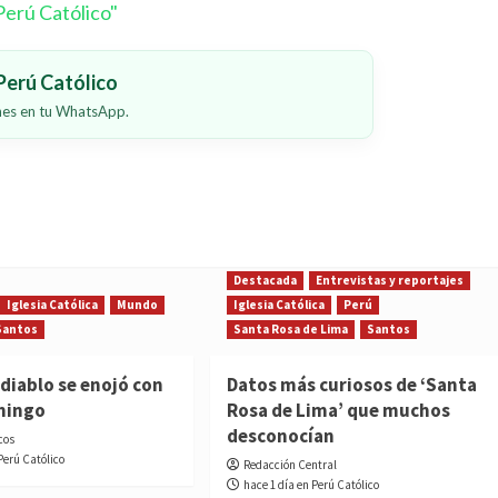
erú Católico"
erú Católico
ones en tu WhatsApp.
Destacada
Entrevistas y reportajes
Iglesia Católica
Mundo
Iglesia Católica
Perú
Santos
Santa Rosa de Lima
Santos
diablo se enojó con
Datos más curiosos de ‘Santa
mingo
Rosa de Lima’ que muchos
desconocían
cos
Perú Católico
Redacción Central
hace 1 día en Perú Católico