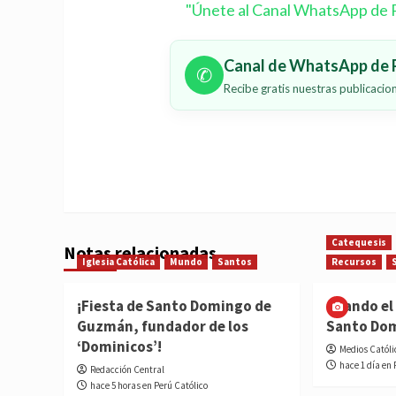
"Únete al Canal WhatsApp de P
Canal de WhatsApp de P
✆
Recibe gratis nuestras publicaci
Catequesis
Notas relacionadas
Iglesia Católica
Mundo
Santos
Recursos
¡Fiesta de Santo Domingo de
Cuando el 
Guzmán, fundador de los
Santo Do
‘Dominicos’!
Medios Católi
hace 1 día en 
Redacción Central
hace 5 horas en Perú Católico