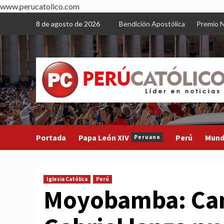
www.perucatolico.com
Skip
8 de agosto de 2026
Bendición Apostólica
Premio N
to
content
Portada
Papa León XIV
Perú
Mun
Peruano
Iglesia Católica
Perú
Moyobamba: Can