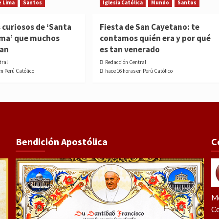
e Lima
Santos
Iglesia Católica
Mundo
Santos
 curiosos de ‘Santa
Fiesta de San Cayetano: te
ima’ que muchos
contamos quién era y por qué
ían
es tan venerado
tral
Redacción Central
en Perú Católico
hace 16 horas en Perú Católico
Bendición Apostólica
C
Me
Ce