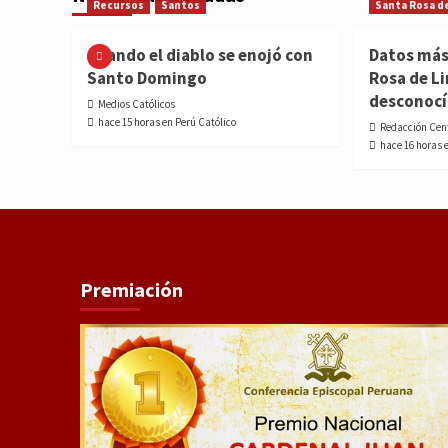
Recursos
Santos
Santa Rosa d
Cuando el diablo se enojó con
Datos más
Santo Domingo
Rosa de L
desconoc
Medios Católicos
hace 15 horas en Perú Católico
Redacción Cen
hace 16 horas 
Premiación