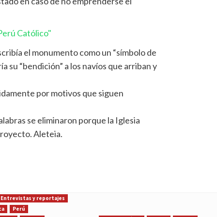
Estado en caso de no emprenderse el
erú Católico"
escribía el monumento como un “símbolo de
ía su “bendición” a los navíos que arriban y
pidamente por motivos que siguen
labras se eliminaron porque la Iglesia
royecto. Aleteia.
Entrevistas y reportajes
ca
Perú