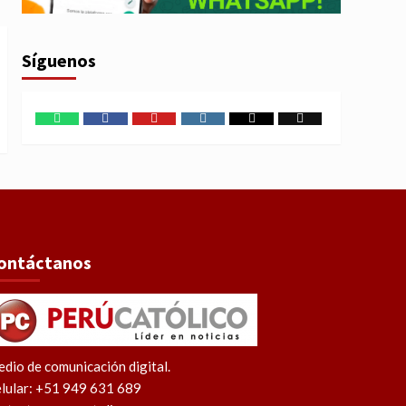
Síguenos
WhatsApp
Facebook
Youtube
Instagram
X
TikTok
ontáctanos
dio de comunicación digital.
lular: +51 949 631 689