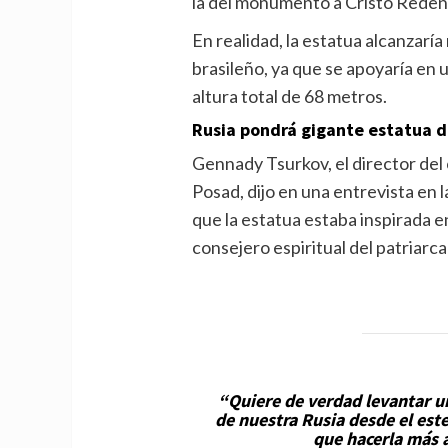
la del monumento a Cristo Redent
En realidad, la estatua alcanzarí
brasileño, ya que se apoyaría en
altura total de 68 metros.
Rusia pondrá gigante estatua de
Gennady Tsurkov, el director del
Posad, dijo en una entrevista en
que la estatua estaba inspirada en
consejero espiritual del patriarca 
“Quiere de verdad levantar u
de nuestra Rusia desde el est
que hacerla más a