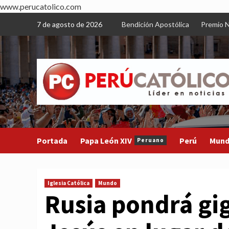
www.perucatolico.com
Skip
7 de agosto de 2026
Bendición Apostólica
Premio N
to
content
Portada
Papa León XIV
Perú
Mun
Peruano
Iglesia Católica
Mundo
Rusia pondrá gi