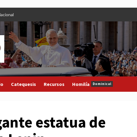
acional
do
Catequesis
Recursos
Homilía
Dominical
gante estatua de