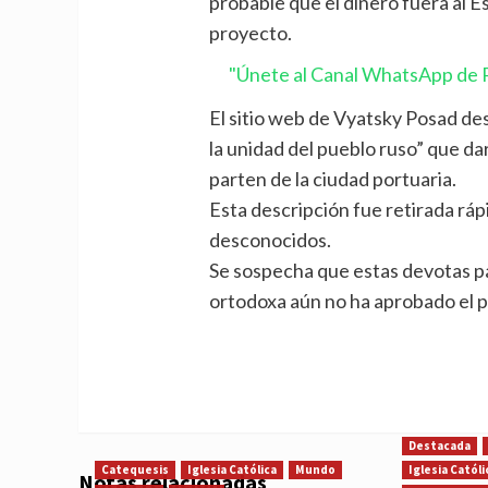
probable que el dinero fuera al 
proyecto.
"Únete al Canal WhatsApp de P
El sitio web de Vyatsky Posad d
la unidad del pueblo ruso” que dar
parten de la ciudad portuaria.
Esta descripción fue retirada rá
desconocidos.
Se sospecha que estas devotas pa
ortodoxa aún no ha aprobado el p
Destacada
Catequesis
Iglesia Católica
Mundo
Iglesia Católi
Notas relacionadas