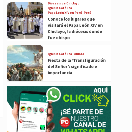
Diócesis de Chiclayo
Iglesia Católica
Papa León XIV en Perú
Perú
Conoce los lugares que
visitará el Papa León XIV en
Chiclayo, la diócesis donde
fue obispo
Iglesia Católica
Mundo
Fiesta de la ‘Transfiguración
del Señor’: significado e
importancia