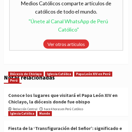
Medios Católicos comparte artículos de
católicos de todo el mundo.
"Únete al Canal WhatsApp de Perú
Católico"
Ver otros artículos
Diócesis de Chiclayo
Iglesia Católica
Papa León XIV en Perú
Notas relacionadas
Perú
Conoce los lugares que visitará el Papa León XIV en
Chiclayo, la diócesis donde fue obispo
Redacción Central
hace 4 horas en Perú Católico
Iglesia Católica
Mundo
Fiesta de la ‘Transfiguración del Señor’: significado e