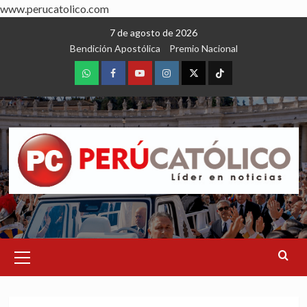
www.perucatolico.com
Skip
7 de agosto de 2026
to
Bendición Apostólica
Premio Nacional
content
WhatsApp
Facebook
Youtube
Instagram
X
TikTok
Primary
Menu