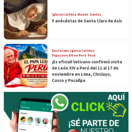
Iglesia Católica
Mundo
Santos
5 anécdotas de Santa Clara de Asís
Destacada
Iglesia Católica
Papa León XIV en Perú
Perú
¡Es oficial! Vaticano confirmó visita
de León XIV a Perú del 11 al 17 de
noviembre en Lima, Chiclayo,
Cusco y Pucallpa