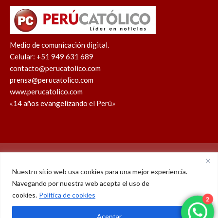
Medio de comunicación digital.
Celular: +51 949 631 689
contacto@perucatolico.com
prensa@perucatolico.com
www.perucatolico.com
«14 años evangelizando el Perú»
Política de cookies
Política de privacidad
Nuestro sitio web usa cookies para una mejor experiencia.
Navegando por nuestra web acepta el uso de
WhatsApp
Facebook
Youtube
Instagram
X
TikTok
2
cookies.
Política de cookies
© Derechos reservados 2026 – Perú Católico | 14 años
Aceptar