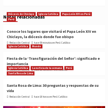
Diócesis de Chiclayo
Iglesia Católica
Papa León XIV en Perú
Notas relacionadas
Perú
Conoce los lugares que visitará el Papa León XIV en
Chiclayo, la diócesis donde fue obispo
Redacción Central
hace 59 minutos en Perú Católico
Iglesia Católica
Mundo
Fiesta de la ‘Transfiguración del Señor’: significado e
importancia
Iglesia Católica
La noticia de la semana
Perú
Redacción Central
hace 18 horas en Perú Católico
Santa Rosa de Lima
Santa Rosa de Lima: 30 preguntas y respuestas de su
vida
Redacción Central
hace 18 horas en Perú Católico