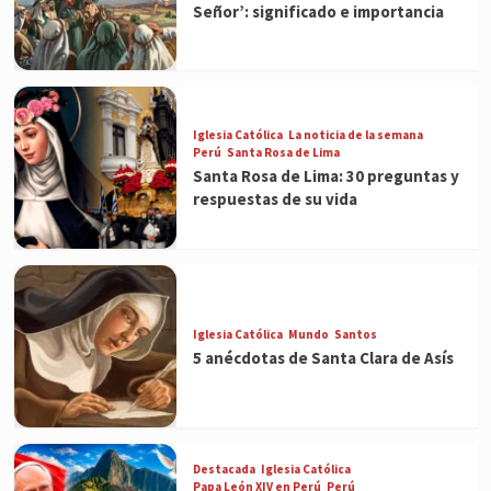
Señor’: significado e importancia
Iglesia Católica
La noticia de la semana
Perú
Santa Rosa de Lima
Santa Rosa de Lima: 30 preguntas y
respuestas de su vida
Iglesia Católica
Mundo
Santos
5 anécdotas de Santa Clara de Asís
Destacada
Iglesia Católica
Papa León XIV en Perú
Perú