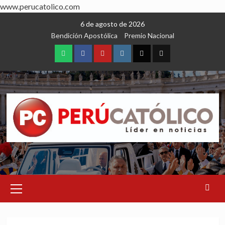
www.perucatolico.com
Skip
6 de agosto de 2026
to
Bendición Apostólica
Premio Nacional
content
WhatsApp
Facebook
Youtube
Instagram
X
TikTok
Primary
Menu