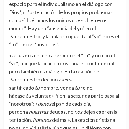
espacio para el individualismo en el diálogo con
Dios”, ni “ostentación de los propios problemas
como si fuéramos los únicos que sufren en el
mundo”. Hay una “ausencia del yo” en el
Padrenuestro, y la palabra opuesta al “yo”, no es el
“tú”, sino el “nosotros”.
«Jesús nos enseña a rezar con el “tú”, y no con el
“yo”; porque la oración cristiana es confidencial
pero también es diálogo. En la oración del
Padrenuestro decimos: «Sea
santificado
tu
nombre, venga
tu
reino,
hágase
tu
voluntad». Y en la segunda parte pasa al
“nosotros”: «
danos
el pan de cada día,
perdona
nuestras
deudas, no
nos
dejes caer en la
tentación,
líbranos
del mal». La oración cristiana
no es individualista, sino que es un diálogo con