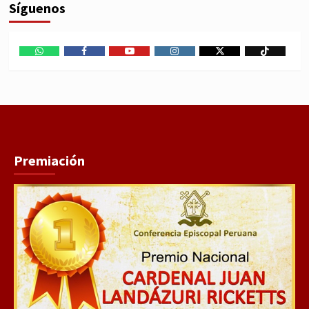
Síguenos
WhatsApp
Facebook
Youtube
Instagram
X
TikTok
Premiación