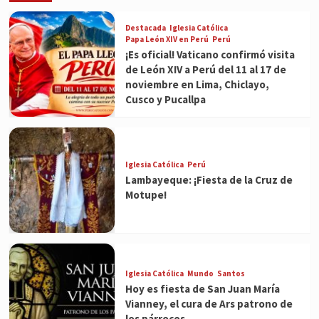
Destacada
Iglesia Católica
Papa León XIV en Perú
Perú
¡Es oficial! Vaticano confirmó visita
de León XIV a Perú del 11 al 17 de
noviembre en Lima, Chiclayo,
Cusco y Pucallpa
Iglesia Católica
Perú
Lambayeque: ¡Fiesta de la Cruz de
Motupe!
Iglesia Católica
Mundo
Santos
Hoy es fiesta de San Juan María
Vianney, el cura de Ars patrono de
los párrocos