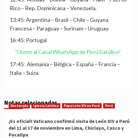
Rico – Rep. Dominicana – Venezuela.
13:45: Argentina – Brasil – Chile – Guyana
Francesa – Paraguay – Surinam – Uruguay.
16:45: Portugal
"Únete al Canal WhatsApp de Perú Católico"
17:45: Alemania – Bélgica – España – Francia –
Italia – Suiza
Notas relacionadas
Destacada
Iglesia Católica
Papa León XIV en Perú
Perú
¡Es oficial! Vaticano confirmó visita de León XIV a Perú
del 11 al 17 de noviembre en Lima, Chiclayo, Cusco y
Pucallpa