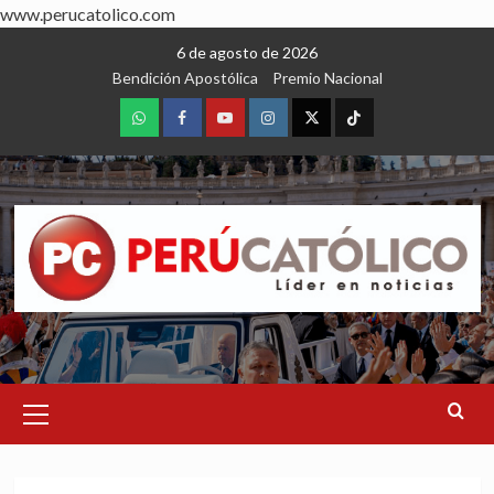
www.perucatolico.com
Skip
6 de agosto de 2026
to
Bendición Apostólica
Premio Nacional
content
WhatsApp
Facebook
Youtube
Instagram
X
TikTok
Primary
Menu