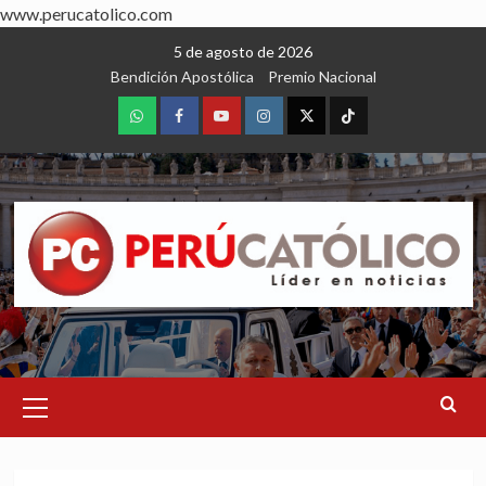
www.perucatolico.com
Skip
5 de agosto de 2026
to
Bendición Apostólica
Premio Nacional
content
WhatsApp
Facebook
Youtube
Instagram
X
TikTok
Primary
Menu