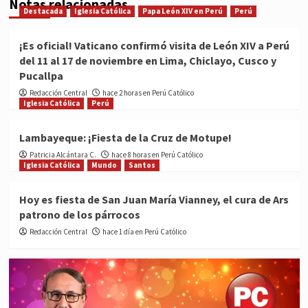
Notas relacionadas
Destacada
Iglesia Católica
Papa León XIV en Perú
Perú
¡Es oficial! Vaticano confirmó visita de León XIV a Perú
del 11 al 17 de noviembre en Lima, Chiclayo, Cusco y
Pucallpa
Redacción Central
hace 2 horas en Perú Católico
Iglesia Católica
Perú
Lambayeque: ¡Fiesta de la Cruz de Motupe!
Patricia Alcántara C.
hace 8 horas en Perú Católico
Iglesia Católica
Mundo
Santos
Hoy es fiesta de San Juan María Vianney, el cura de Ars
patrono de los párrocos
Redacción Central
hace 1 día en Perú Católico