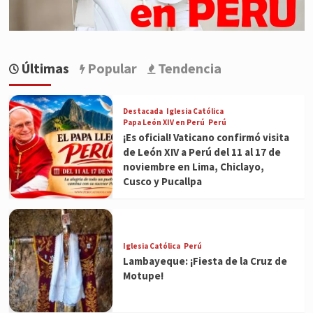
Últimas
Popular
Tendencia
Destacada
Iglesia Católica
Papa León XIV en Perú
Perú
¡Es oficial! Vaticano confirmó visita
de León XIV a Perú del 11 al 17 de
noviembre en Lima, Chiclayo,
Cusco y Pucallpa
Iglesia Católica
Perú
Lambayeque: ¡Fiesta de la Cruz de
Motupe!