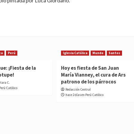
blo pintada por Luca Giordano.
ca
Perú
Iglesia Católica
Mundo
Santos
e: ¡Fiesta de la
Hoy es fiesta de San Juan
otupe!
María Vianney, el cura de Ars
patrono de los párrocos
ntara C.
Perú Católico
Redacción Central
hace 2 días en Perú Católico