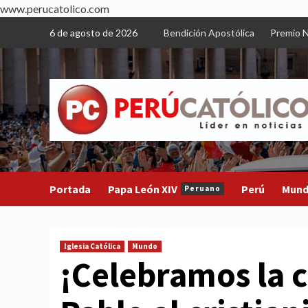
www.perucatolico.com
Skip
6 de agosto de 2026
Bendición Apostólica
Premio N
to
content
Portada
Papa León XIV
Perú
Mun
Peruano
Iglesia Católica
Mundo
¡Celebramos la 