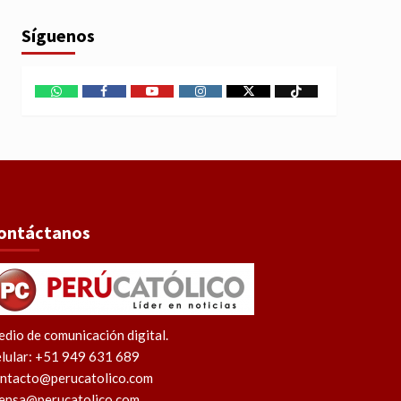
Síguenos
WhatsApp
Facebook
Youtube
Instagram
X
TikTok
ontáctanos
dio de comunicación digital.
lular: +51 949 631 689
ntacto@perucatolico.com
ensa@perucatolico.com