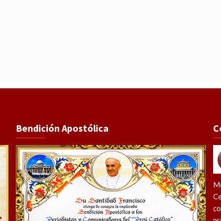
Bendición Apostólica
C
Me
Ce
co
pr