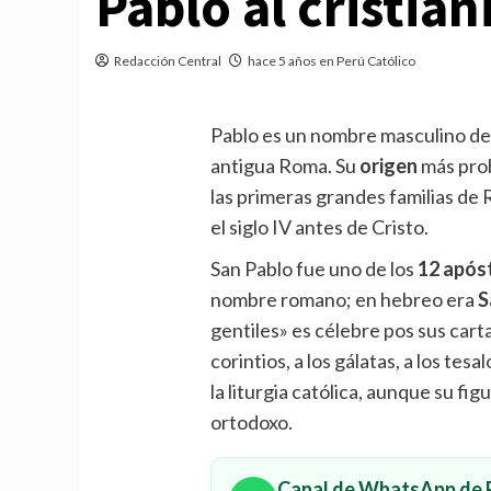
Pablo al cristia
Redacción Central
hace 5 años en Perú Católico
Pablo es un nombre masculino de
antigua Roma. Su
origen
más prob
las primeras grandes familias de
el siglo IV antes de Cristo.
San Pablo fue uno de los
12 após
nombre romano; en hebreo era
S
gentiles» es célebre pos sus cart
corintios, a los gálatas, a los tes
la liturgia católica, aunque su fi
ortodoxo.
Canal de WhatsApp de P