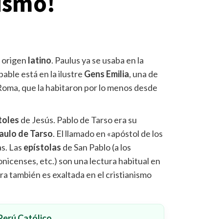
nismo!
 origen
latino
. Paulus ya se usaba en la
able está en la ilustre
Gens Emilia
, una de
 Roma, que la habitaron por lo menos desde
toles
de Jesús. Pablo de Tarso era su
aulo de Tarso
. El llamado en «apóstol de los
as. Las
epístolas
de San Pablo (a los
alonicenses, etc.) son una lectura habitual en
gura también es exaltada en el cristianismo
erú Católico