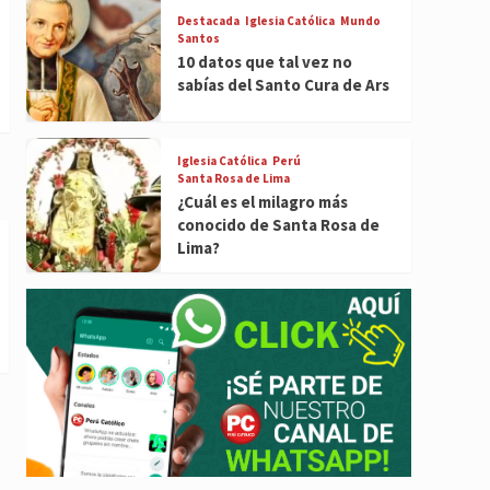
Destacada
Iglesia Católica
Mundo
Santos
10 datos que tal vez no
sabías del Santo Cura de Ars
Iglesia Católica
Perú
Santa Rosa de Lima
¿Cuál es el milagro más
conocido de Santa Rosa de
Lima?