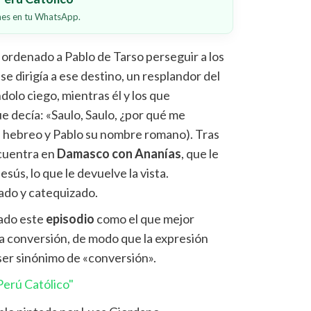
ones en tu WhatsApp.
 ordenado a Pablo de Tarso perseguir a los
e dirigía a ese destino, un resplandor del
ndolo ciego, mientras él y los que
e decía: «Saulo, Saulo, ¿por qué me
e hebreo y Pablo su nombre romano). Tras
ncuentra en
Damasco con Ananías
, que le
ús, lo que le devuelve la vista.
ado y catequizado.
ado este
episodio
como el que mejor
la conversión, de modo que la expresión
er sinónimo de «conversión».
erú Católico"