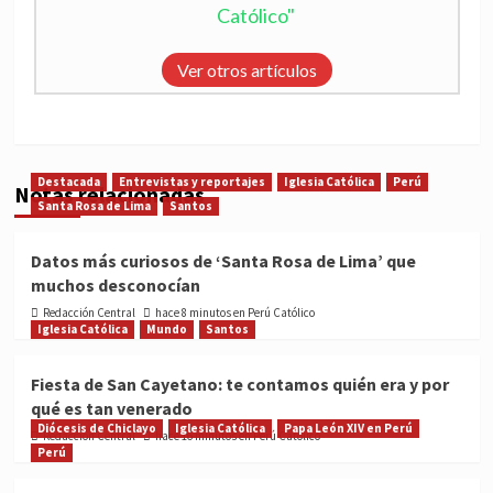
Católico"
Ver otros artículos
Destacada
Entrevistas y reportajes
Iglesia Católica
Perú
Notas relacionadas
Santa Rosa de Lima
Santos
Datos más curiosos de ‘Santa Rosa de Lima’ que
muchos desconocían
Redacción Central
hace 8 minutos en Perú Católico
Iglesia Católica
Mundo
Santos
Fiesta de San Cayetano: te contamos quién era y por
qué es tan venerado
Diócesis de Chiclayo
Iglesia Católica
Papa León XIV en Perú
Redacción Central
hace 16 minutos en Perú Católico
Perú