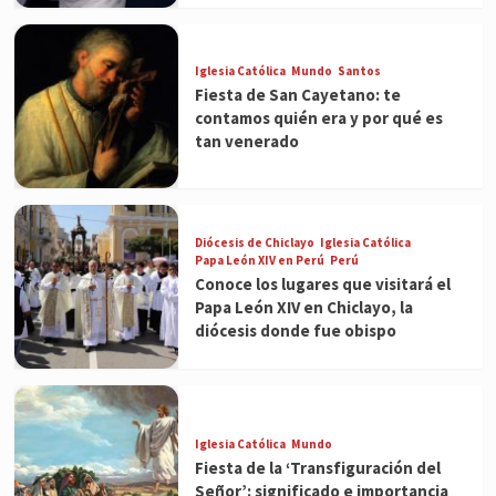
Iglesia Católica
Mundo
Santos
Fiesta de San Cayetano: te
contamos quién era y por qué es
tan venerado
Diócesis de Chiclayo
Iglesia Católica
Papa León XIV en Perú
Perú
Conoce los lugares que visitará el
Papa León XIV en Chiclayo, la
diócesis donde fue obispo
Iglesia Católica
Mundo
Fiesta de la ‘Transfiguración del
Señor’: significado e importancia