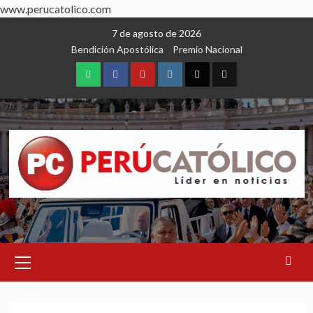
www.perucatolico.com
Skip
7 de agosto de 2026
to
Bendición Apostólica
Premio Nacional
content
WhatsApp
Facebook
Youtube
Instagram
X
TikTok
Primary
Menu