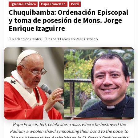
Iglesia Católica
Papa Francisco
Perú
Chuquibamba: Ordenación Episcopal
y toma de posesión de Mons. Jorge
Enrique Izaguirre
Redacción Central
hace 11 años en Perú Católico
Pope Francis, left, celebrates a mass where he bestowed the
Pallium, a woolen shawl symbolizing their bond to the pope, to
24 new Metropolitan Archbishops, in St. Peter's Basilica at the