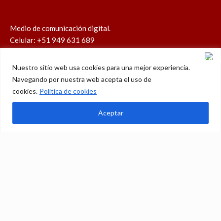
Medio de comunicación digital.
Celular: +51 949 631 689
contacto@perucatolico.com
prensa@perucatolico.com
Nuestro sitio web usa cookies para una mejor experiencia.
www.perucatolico.com
Navegando por nuestra web acepta el uso de
«14 años evangelizando el Perú»
cookies.
Política de cookies
Aceptar
Política de cookies
Política de privacidad
WhatsApp
Facebook
Youtube
Instagram
X
TikTok
© Derechos reservados 2026 – Perú Católico | 14 años
evangelizando el Perú