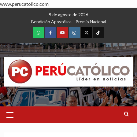
www.perucatolico.com
Skip
9 de agosto de 2026
to
Bendición Apostólica
Premio Nacional
content
WhatsApp
Facebook
Youtube
Instagram
X
TikTok
Primary
Menu