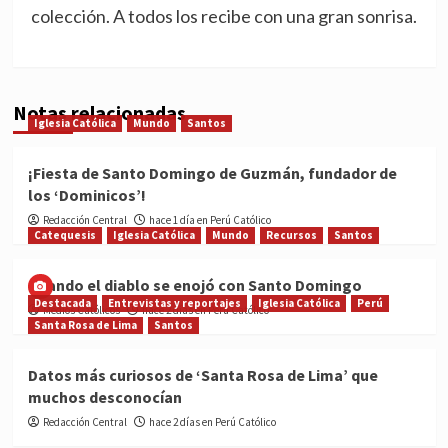
colección. A todos los recibe con una gran sonrisa.
Notas relacionadas
Iglesia Católica
Mundo
Santos
¡Fiesta de Santo Domingo de Guzmán, fundador de
los ‘Dominicos’!
Redacción Central
hace 1 día en Perú Católico
Catequesis
Iglesia Católica
Mundo
Recursos
Santos
Cuando el diablo se enojó con Santo Domingo
Destacada
Entrevistas y reportajes
Iglesia Católica
Perú
Medios Católicos
hace 2 días en Perú Católico
Santa Rosa de Lima
Santos
Datos más curiosos de ‘Santa Rosa de Lima’ que
muchos desconocían
Redacción Central
hace 2 días en Perú Católico