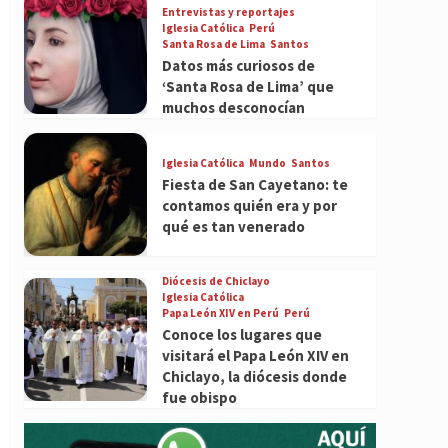
Entrevistas y reportajes
Iglesia Católica
Perú
Santa Rosa de Lima
Santos
Datos más curiosos de
‘Santa Rosa de Lima’ que
muchos desconocían
Iglesia Católica
Mundo
Santos
Fiesta de San Cayetano: te
contamos quién era y por
qué es tan venerado
Diócesis de Chiclayo
Iglesia Católica
Papa León XIV en Perú
Perú
Conoce los lugares que
visitará el Papa León XIV en
Chiclayo, la diócesis donde
fue obispo