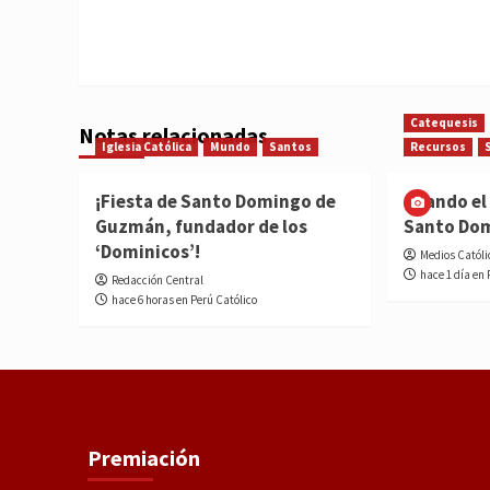
Catequesis
Notas relacionadas
Iglesia Católica
Mundo
Santos
Recursos
¡Fiesta de Santo Domingo de
Cuando el 
Guzmán, fundador de los
Santo Do
‘Dominicos’!
Medios Católi
hace 1 día en 
Redacción Central
hace 6 horas en Perú Católico
Premiación