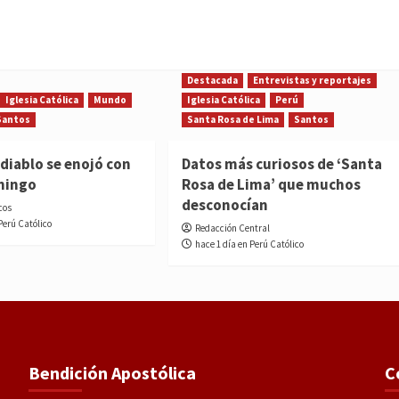
Destacada
Entrevistas y reportajes
Iglesia Católica
Mundo
Iglesia Católica
Perú
Santos
Santa Rosa de Lima
Santos
diablo se enojó con
Datos más curiosos de ‘Santa
mingo
Rosa de Lima’ que muchos
desconocían
cos
Perú Católico
Redacción Central
hace 1 día en Perú Católico
Bendición Apostólica
C