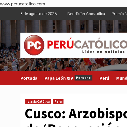
www.perucatolico.com
Skip
8 de agosto de 2026
Bendición Apostólica
Premio N
to
content
Portada
Papa León XIV
Perú
Mun
Peruano
Iglesia Católica
Perú
Cusco: Arzobisp