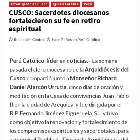
Arzobispado de Cusco
Iglesia Católica
Perú
CUSCO: Sacerdotes diocesanos
fortalecieron su fe en retiro
espiritual
Redacción Central
hace 7 años en Perú Católico
Perú Católico, líder en noticias.
– La semana
pasada el clero diocesano de la
Arquidiócesis del
Cusco
compartió junto a
Monseñor Richard
Daniel Alarcón Urrutia
, cinco días de oración y
meditación en la Casa de convivencias Juan Pablo
II en la ciudad de Arequipa, y fue dirigida por el
R.P. Fernando Jiménez Figueruela, S.J. y tuvo
como objetivo la renovación y fortalecimiento de
los compromisos espirituales y sacerdotales, para
así servir al Pueblo de Dios en la Arquidiócesis del