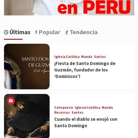
Últimas
Popular
Tendencia
Iglesia Católica
Mundo
Santos
¡Fiesta de Santo Domingo de
Guzmán, fundador de los
‘Dominicos’!
Catequesis
Iglesia Católica
Mundo
Recursos
Santos
Cuando el diablo se enojó con
Santo Domingo