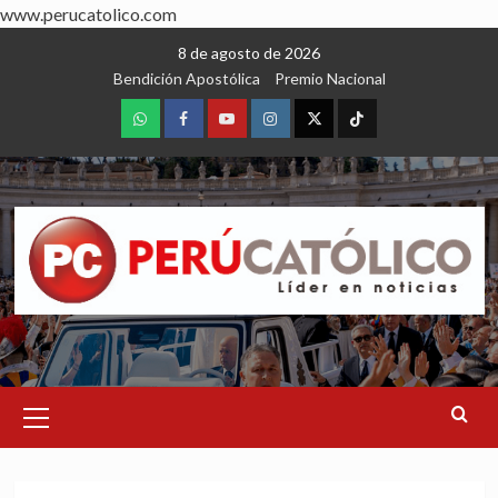
www.perucatolico.com
Skip
8 de agosto de 2026
to
Bendición Apostólica
Premio Nacional
content
WhatsApp
Facebook
Youtube
Instagram
X
TikTok
Primary
Menu