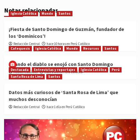
Notas relacionadas
Iglesia Católica
Mundo
Santos
¡Fiesta de Santo Domingo de Guzmán, fundador de
los ‘Dominicos’!
Redacción Central
hace 10 horas en Perú Católico
Catequesis
Iglesia Católica
Mundo
Recursos
Santos
Cuando el diablo se enojó con Santo Domingo
Destacada
Entrevistas y reportajes
Iglesia Católica
Perú
Medios Católicos
hace 1 día en Perú Católico
Santa Rosa de Lima
Santos
Datos más curiosos de ‘Santa Rosa de Lima’ que
muchos desconocían
Redacción Central
hace 1 día en Perú Católico