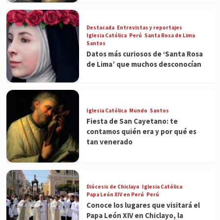
Destacada
Entrevistas y reportajes
Iglesia Católica
Perú
Santa Rosa de Lima
Santos
Datos más curiosos de ‘Santa Rosa
de Lima’ que muchos desconocían
Iglesia Católica
Mundo
Santos
Fiesta de San Cayetano: te
contamos quién era y por qué es
tan venerado
Diócesis de Chiclayo
Iglesia Católica
Papa León XIV en Perú
Perú
Conoce los lugares que visitará el
Papa León XIV en Chiclayo, la