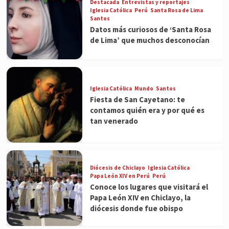
Destacada
Entrevistas y reportajes
Iglesia Católica
Perú
Santa Rosa de Lima
Santos
Datos más curiosos de ‘Santa Rosa
de Lima’ que muchos desconocían
Iglesia Católica
Mundo
Santos
Fiesta de San Cayetano: te
contamos quién era y por qué es
tan venerado
Diócesis de Chiclayo
Iglesia Católica
Papa León XIV en Perú
Perú
Conoce los lugares que visitará el
Papa León XIV en Chiclayo, la
diócesis donde fue obispo