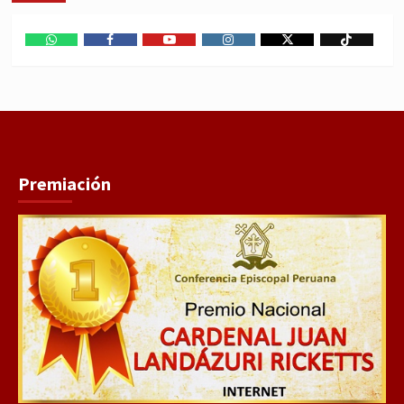
WhatsApp
Facebook
Youtube
Instagram
X
TikTok
Premiación