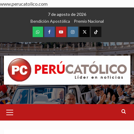
www.perucatolico.com
Skip
7 de agosto de 2026
to
Bendición Apostólica
Premio Nacional
content
WhatsApp
Facebook
Youtube
Instagram
X
TikTok
Primary
Menu