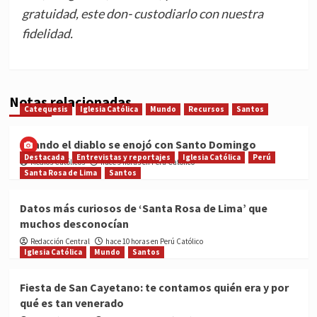
gratuidad, este don- custodiarlo con nuestra
fidelidad.
Notas relacionadas
Catequesis
Iglesia Católica
Mundo
Recursos
Santos
Cuando el diablo se enojó con Santo Domingo
Destacada
Entrevistas y reportajes
Iglesia Católica
Perú
Medios Católicos
hace 9 horas en Perú Católico
Santa Rosa de Lima
Santos
Datos más curiosos de ‘Santa Rosa de Lima’ que
muchos desconocían
Redacción Central
hace 10 horas en Perú Católico
Iglesia Católica
Mundo
Santos
Fiesta de San Cayetano: te contamos quién era y por
qué es tan venerado