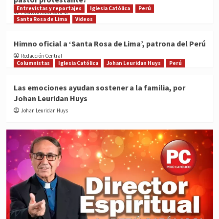
Entrevistas y reportajes
Iglesia Católica
Perú
Patricia Alcántara C.
Santa Rosa de Lima
Videos
Himno oficial a ‘Santa Rosa de Lima’, patrona del Perú
Redacción Central
Columnistas
Iglesia Católica
Johan Leuridan Huys
Perú
Las emociones ayudan sostener a la familia, por
Johan Leuridan Huys
Johan Leuridan Huys