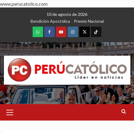
www.perucatolico.com
Skip
10 de agosto de 2026
to
Bendición Apostólica
Premio Nacional
content
WhatsApp
Facebook
Youtube
Instagram
X
TikTok
Primary
Menu