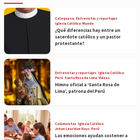
Catequesis
Entrevistas y reportajes
Iglesia Católica
Mundo
¿Qué diferencias hay entre un
sacerdote católico y un pastor
protestante?
Entrevistas y reportajes
Iglesia Católica
Perú
Santa Rosa de Lima
Videos
Himno oficial a ‘Santa Rosa de
Lima’, patrona del Perú
Columnistas
Iglesia Católica
Johan Leuridan Huys
Perú
Las emociones ayudan sostener a