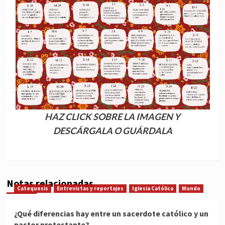
HAZ CLICK SOBRE LA IMAGEN Y
DESCÁRGALA
O GUÁRDALA
Notas relacionadas
Catequesis
Entrevistas y reportajes
Iglesia Católica
Mundo
¿Qué diferencias hay entre un sacerdote católico y un
pastor protestante?