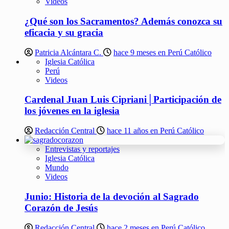
Videos
¿Qué son los Sacramentos? Además conozca su
eficacia y su gracia
Patricia Alcántara C.
hace 9 meses en Perú Católico
Iglesia Católica
Perú
Videos
Cardenal Juan Luis Cipriani│Participación de
los jóvenes en la iglesia
Redacción Central
hace 11 años en Perú Católico
Entrevistas y reportajes
Iglesia Católica
Mundo
Videos
Junio: Historia de la devoción al Sagrado
Corazón de Jesús
Redacción Central
hace 2 meses en Perú Católico