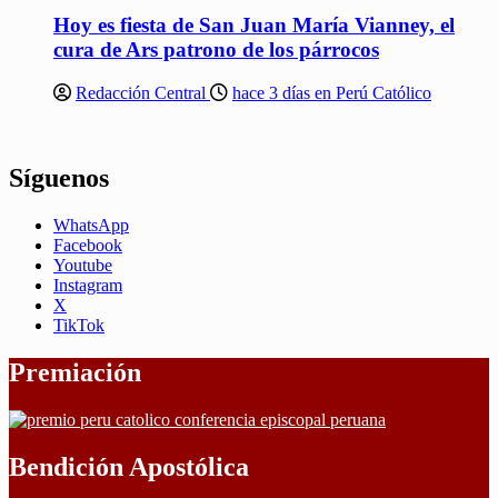
Hoy es fiesta de San Juan María Vianney, el
cura de Ars patrono de los párrocos
Redacción Central
hace 3 días en Perú Católico
Síguenos
WhatsApp
Facebook
Youtube
Instagram
X
TikTok
Premiación
Bendición Apostólica