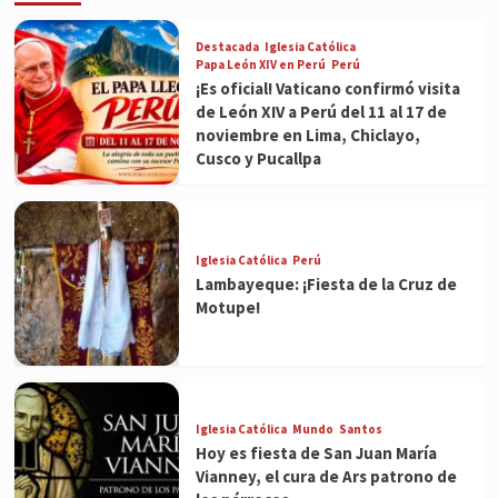
Destacada
Iglesia Católica
Papa León XIV en Perú
Perú
¡Es oficial! Vaticano confirmó visita
de León XIV a Perú del 11 al 17 de
noviembre en Lima, Chiclayo,
Cusco y Pucallpa
Iglesia Católica
Perú
Lambayeque: ¡Fiesta de la Cruz de
Motupe!
Iglesia Católica
Mundo
Santos
Hoy es fiesta de San Juan María
Vianney, el cura de Ars patrono de