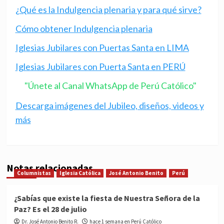
¿Qué es la Indulgencia plenaria y para qué sirve?
Cómo obtener Indulgencia plenaria
Iglesias Jubilares con Puertas Santa en LIMA
Iglesias Jubilares con Puerta Santa en PERÚ
"Únete al Canal WhatsApp de Perú Católico"
Descarga imágenes del Jubileo, diseños, videos y
más
Notas relacionadas
Columnistas
Iglesia Católica
José Antonio Benito
Perú
¿Sabías que existe la fiesta de Nuestra Señora de la
Paz? Es el 28 de julio
Dr. José Antonio Benito R.
hace 1 semana en Perú Católico