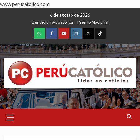
www.perucatolico.com
Skip
6 de agosto de 2026
to
Bendición Apostólica
Premio Nacional
content
WhatsApp
Facebook
Youtube
Instagram
X
TikTok
Primary
Menu