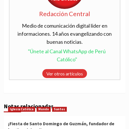
Redacción Central
Medio de comunicación digital líder en
informaciones. 14 años evangelizando con
buenas noticias.
"Únete al Canal WhatsApp de Perú
Católico"
Ver otros artículos
Notas relacionadas
Iglesia Católica
Mundo
Santos
¡Fiesta de Santo Domingo de Guzmán, fundador de