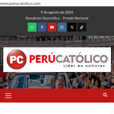
www.perucatolico.com
Skip
9 de agosto de 2026
to
Bendición Apostólica
Premio Nacional
content
WhatsApp
Facebook
Youtube
Instagram
X
TikTok
Primary
Menu