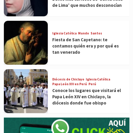
de Lima’ que muchos desconocían
Iglesia Católica
Mundo
Santos
Fiesta de San Cayetano: te
contamos quién era y por qué es
tan venerado
Diócesis de Chiclayo
Iglesia Católica
Papa León XIV en Perú
Perú
Conoce los lugares que visitará el
Papa León XIV en Chiclayo, la
diócesis donde fue obispo