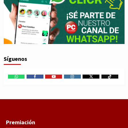
Síguenos
WhatsApp
Facebook
Youtube
Instagram
X
TikTok
Premiación