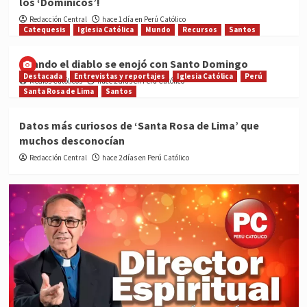
los ‘Dominicos’!
Redacción Central
hace 1 día en Perú Católico
Catequesis
Iglesia Católica
Mundo
Recursos
Santos
Cuando el diablo se enojó con Santo Domingo
Destacada
Entrevistas y reportajes
Iglesia Católica
Perú
Medios Católicos
hace 2 días en Perú Católico
Santa Rosa de Lima
Santos
Datos más curiosos de ‘Santa Rosa de Lima’ que
muchos desconocían
Redacción Central
hace 2 días en Perú Católico