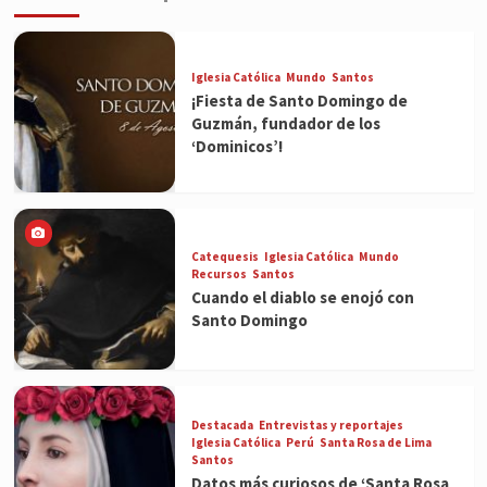
Iglesia Católica
Mundo
Santos
¡Fiesta de Santo Domingo de
Guzmán, fundador de los
‘Dominicos’!
Catequesis
Iglesia Católica
Mundo
Recursos
Santos
Cuando el diablo se enojó con
Santo Domingo
Destacada
Entrevistas y reportajes
Iglesia Católica
Perú
Santa Rosa de Lima
Santos
Datos más curiosos de ‘Santa Rosa