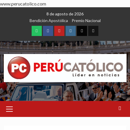
www.perucatolico.com
Skip
8 de agosto de 2026
to
Bendición Apostólica
Premio Nacional
content
WhatsApp
Facebook
Youtube
Instagram
X
TikTok
Primary
Menu