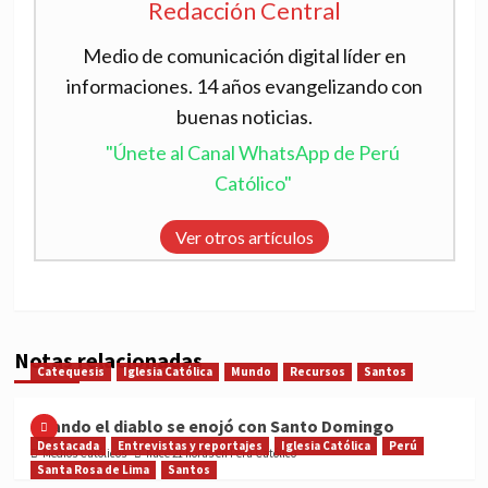
Redacción Central
Medio de comunicación digital líder en
informaciones. 14 años evangelizando con
buenas noticias.
"Únete al Canal WhatsApp de Perú
Católico"
Ver otros artículos
Notas relacionadas
Catequesis
Iglesia Católica
Mundo
Recursos
Santos
Cuando el diablo se enojó con Santo Domingo
Destacada
Entrevistas y reportajes
Iglesia Católica
Perú
Medios Católicos
hace 21 horas en Perú Católico
Santa Rosa de Lima
Santos