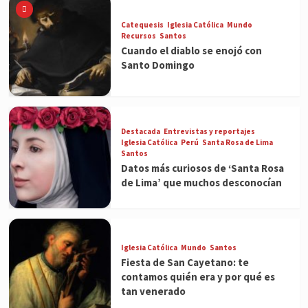
Catequesis
Iglesia Católica
Mundo
Recursos
Santos
Cuando el diablo se enojó con
Santo Domingo
Destacada
Entrevistas y reportajes
Iglesia Católica
Perú
Santa Rosa de Lima
Santos
Datos más curiosos de ‘Santa Rosa
de Lima’ que muchos desconocían
Iglesia Católica
Mundo
Santos
Fiesta de San Cayetano: te
contamos quién era y por qué es
tan venerado