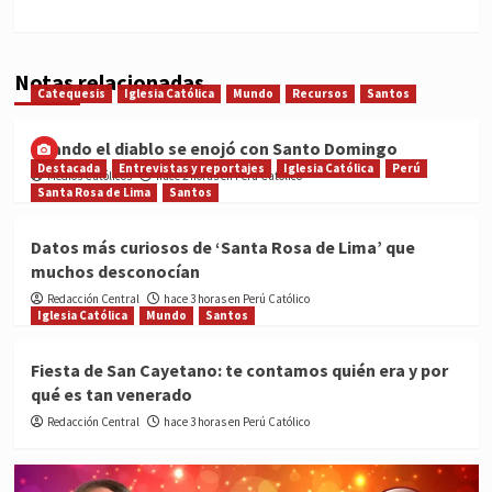
Notas relacionadas
Catequesis
Iglesia Católica
Mundo
Recursos
Santos
Cuando el diablo se enojó con Santo Domingo
Destacada
Entrevistas y reportajes
Iglesia Católica
Perú
Medios Católicos
hace 2 horas en Perú Católico
Santa Rosa de Lima
Santos
Datos más curiosos de ‘Santa Rosa de Lima’ que
muchos desconocían
Redacción Central
hace 3 horas en Perú Católico
Iglesia Católica
Mundo
Santos
Fiesta de San Cayetano: te contamos quién era y por
qué es tan venerado
Redacción Central
hace 3 horas en Perú Católico