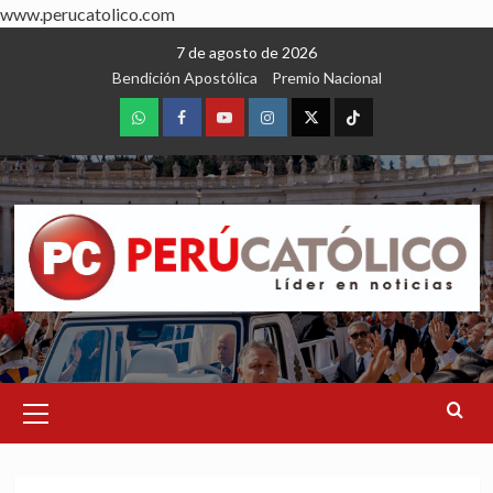
www.perucatolico.com
Skip
7 de agosto de 2026
to
Bendición Apostólica
Premio Nacional
content
WhatsApp
Facebook
Youtube
Instagram
X
TikTok
Primary
Menu