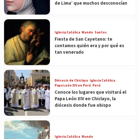
de Lima’ que muchos desconocían
Iglesia Católica
Mundo
Santos
Fiesta de San Cayetano: te
contamos quién era y por qué es
tan venerado
Diócesis de Chiclayo
Iglesia Católica
Papa León XIV en Perú
Perú
Conoce los lugares que visitará el
Papa León XIV en Chiclayo, la
diócesis donde fue obispo
Iglesia Católica
Mundo