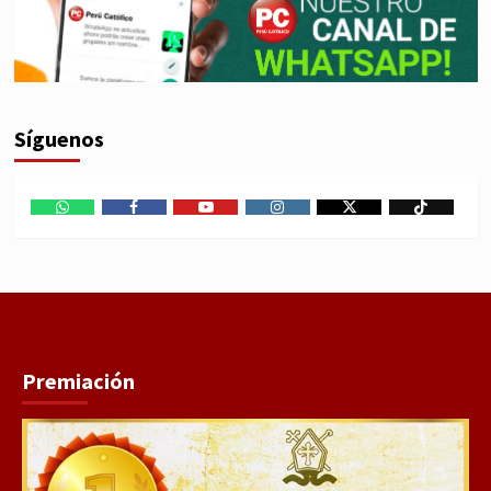
Síguenos
WhatsApp
Facebook
Youtube
Instagram
X
TikTok
Premiación