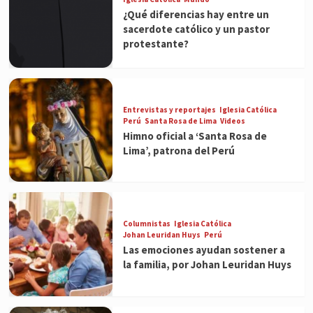
¿Qué diferencias hay entre un
sacerdote católico y un pastor
protestante?
Entrevistas y reportajes
Iglesia Católica
Perú
Santa Rosa de Lima
Videos
Himno oficial a ‘Santa Rosa de
Lima’, patrona del Perú
Columnistas
Iglesia Católica
Johan Leuridan Huys
Perú
Las emociones ayudan sostener a
la familia, por Johan Leuridan Huys