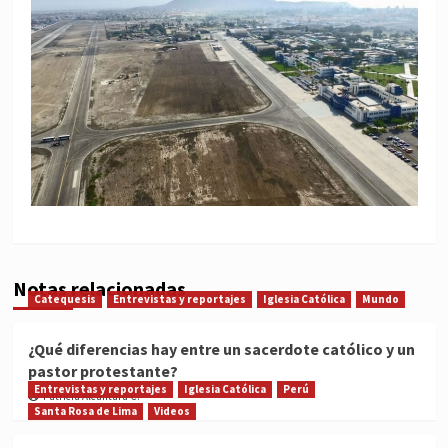
Notas relacionadas
Catequesis
Entrevistas y reportajes
Iglesia Católica
Mundo
¿Qué diferencias hay entre un sacerdote católico y un
pastor protestante?
Entrevistas y reportajes
Iglesia Católica
Perú
Patricia Alcántara C.
Santa Rosa de Lima
Videos