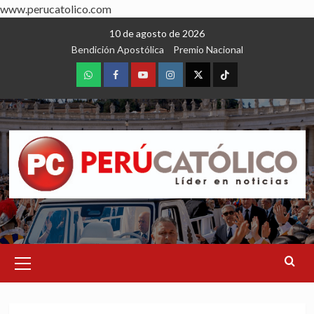
www.perucatolico.com
Skip
10 de agosto de 2026
to
Bendición Apostólica
Premio Nacional
content
WhatsApp
Facebook
Youtube
Instagram
X
TikTok
Primary
Menu