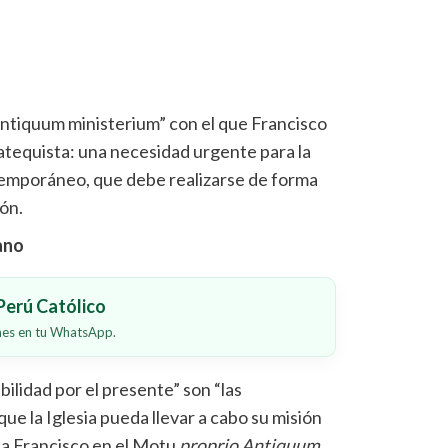
Antiquum ministerium” con el que Francisco
 catequista: una necesidad urgente para la
emporáneo, que debe realizarse de forma
ión.
cano
erú Católico
ones en tu WhatsApp.
bilidad por el presente” son “las
ue la Iglesia pueda llevar a cabo su misión
apa Francisco en el Motu
proprio Antiquum