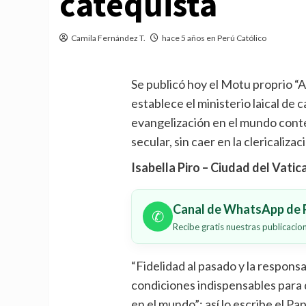
catequista
Camila Fernández T.
hace 5 años en Perú Católico
Se publicó hoy el Motu proprio “
establece el ministerio laical de
evangelización en el mundo cont
secular, sin caer en la clericalizac
Isabella Piro – Ciudad del Vati
Canal de WhatsApp de P
✆
Recibe gratis nuestras publicaci
“Fidelidad al pasado y la responsa
condiciones indispensables para q
en el mundo”: así lo escribe el P