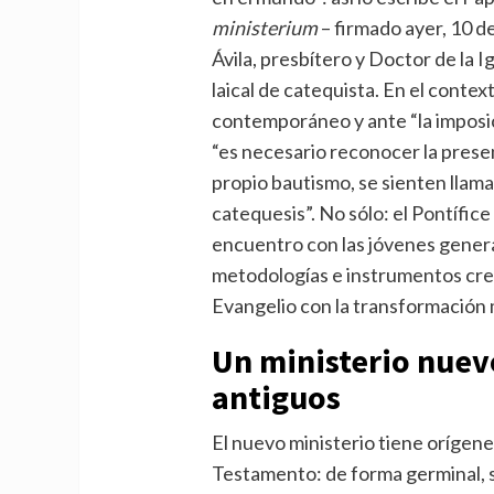
ministerium
– firmado ayer, 10 d
Ávila, presbítero y Doctor de la Ig
laical de catequista. En el conte
contemporáneo y ante “la imposic
“es necesario reconocer la presenc
propio bautismo, se sienten llamad
catequesis”. No sólo: el Pontífic
encuentro con las jóvenes genera
metodologías e instrumentos cre
Evangelio con la transformación 
Un ministerio nuev
antiguos
El nuevo ministerio tiene oríge
Testamento: de forma germinal, s