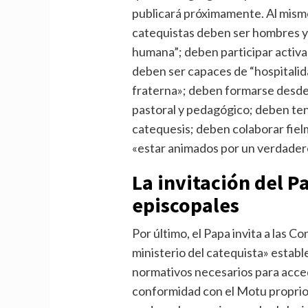
publicará próximamente. Al mismo 
catequistas deben ser hombres y
humana”; deben participar activa
deben ser capaces de “hospitali
fraterna»; deben formarse desde e
pastoral y pedagógico; deben te
catequesis; deben colaborar fiel
«estar animados por un verdader
La invitación del P
episcopales
Por último, el Papa invita a las C
ministerio del catequista» establ
normativos necesarios para acced
conformidad con el Motu proprio