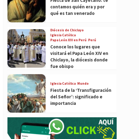
Fiesta de San Cayetano: te
contamos quién era y por
qué es tan venerado
Diócesis de Chiclayo
Iglesia Católica
Papa León XIV en Perú
Perú
Conoce los lugares que
visitará el Papa León XIV en
Chiclayo, la diócesis donde
fue obispo
Iglesia Católica
Mundo
Fiesta de la ‘Transfiguración
del Señor’: significado e
importancia