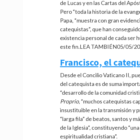
de Lucas y en las Cartas del Apóst
Pero “toda la historia de la evang
Papa, “muestra con gran evidencia 
catequistas”, que han conseguido 
existencia personal de cada ser hu
este fin.LEA TAMBIÉN
05/05/2
Francisco, el cateq
Desde el Concilio Vaticano II, pu
del catequista es de suma import
“desarrollo de la comunidad crist
Proprio
, “muchos catequistas c
insustituible en la transmisión y 
“larga fila” de beatos, santos y m
de la Iglesia”, constituyendo “una
espiritualidad cristiana”.