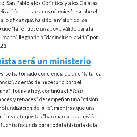
ol San Pablo a los Corintios y a los Gálatas.
elización en estos dos milenios”, escribe el
lo eficaz que ha sido la misión de los
que “la fe fuese un apoyo válido para la
mano”, llegando a “dar incluso la vida” por
021
uista será un ministerio
es, se ha tomado conciencia de que “la tarea
ancia”, además de necesaria para el
iana”. Todavía hoy, continúa el
Motu
apaces y tenaces” desempeñan una “misión
profundización de la fe”, mientras que una
ártires catequistas “han marcado la misión
 fuente fecunda para toda la historia de la