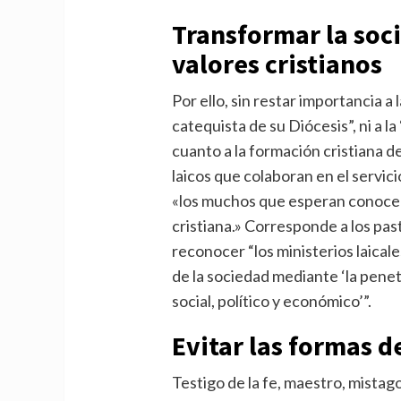
Transformar la soci
valores cristianos
Por ello, sin restar importancia a 
catequista de su Diócesis”, ni a l
cuanto a la formación cristiana de 
laicos que colaboran en el servici
«los muchos que esperan conocer l
cristiana.» Corresponde a los pa
reconocer “los ministerios laical
de la sociedad mediante ‘la penet
social, político y económico’”.
Evitar las formas d
Testigo de la fe, maestro, mista