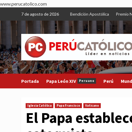
www.perucatolico.com
Skip
7 de agosto de 2026
Bendición Apostólica
Premio N
to
content
Portada
Papa León XIV
Perú
Mun
Peruano
Iglesia Católica
Papa Francisco
Vaticano
El Papa establec