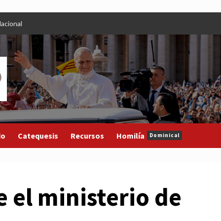
acional
do
Catequesis
Recursos
Homilía
Dominical
e el ministerio de