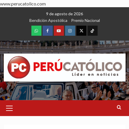
www.perucatolico.com
Skip
9 de agosto de 2026
to
Bendición Apostólica
Premio Nacional
content
WhatsApp
Facebook
Youtube
Instagram
X
TikTok
Primary
Menu