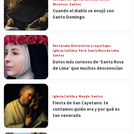
Recursos
Santos
Cuando el diablo se enojó con
Santo Domingo
Destacada
Entrevistas y reportajes
Iglesia Católica
Perú
Santa Rosa de Lima
Santos
Datos más curiosos de ‘Santa Rosa
de Lima’ que muchos desconocían
Iglesia Católica
Mundo
Santos
Fiesta de San Cayetano: te
contamos quién era y por qué es
tan venerado