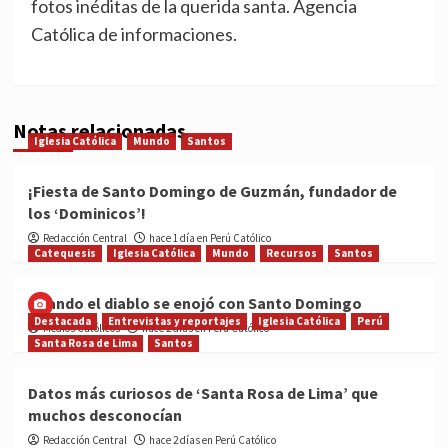
fotos inéditas de la querida santa. Agencia
Católica de informaciones.
Notas relacionadas
Iglesia Católica
Mundo
Santos
¡Fiesta de Santo Domingo de Guzmán, fundador de
los ‘Dominicos’!
Redacción Central
hace 1 día en Perú Católico
Catequesis
Iglesia Católica
Mundo
Recursos
Santos
Cuando el diablo se enojó con Santo Domingo
Destacada
Entrevistas y reportajes
Iglesia Católica
Perú
Medios Católicos
hace 2 días en Perú Católico
Santa Rosa de Lima
Santos
Datos más curiosos de ‘Santa Rosa de Lima’ que
muchos desconocían
Redacción Central
hace 2 días en Perú Católico