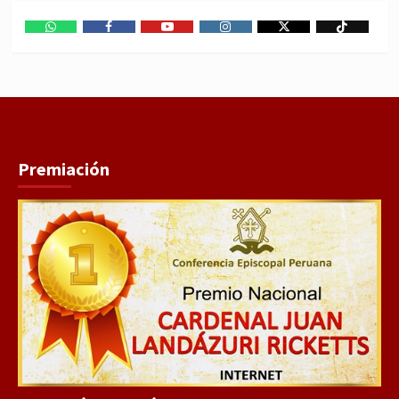
WhatsApp
Facebook
Youtube
Instagram
X
TikTok
Premiación