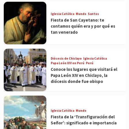
Iglesia Católica
Mundo
Santos
Fiesta de San Cayetano: te
contamos quién era y por qué es
tan venerado
Diócesis de Chiclayo
Iglesia Católica
Papa León XIV en Perú
Perú
Conoce los lugares que visitará el
Papa León XIV en Chiclayo, la
diócesis donde fue obispo
Iglesia Católica
Mundo
Fiesta de la ‘Transfiguración del
Señor’: significado e importancia