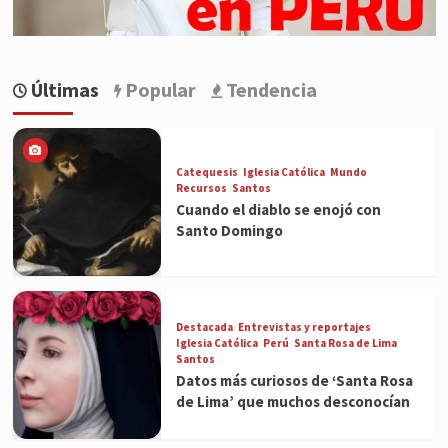
Últimas
Popular
Tendencia
Catequesis
Iglesia Católica
Mundo
Recursos
Santos
Cuando el diablo se enojó con
Santo Domingo
Destacada
Entrevistas y reportajes
Iglesia Católica
Perú
Santa Rosa de Lima
Santos
Datos más curiosos de ‘Santa Rosa
de Lima’ que muchos desconocían