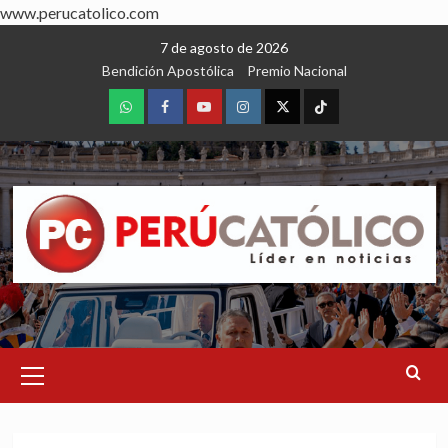
www.perucatolico.com
Skip
7 de agosto de 2026
to
Bendición Apostólica
Premio Nacional
content
WhatsApp
Facebook
Youtube
Instagram
X
TikTok
Primary
Menu