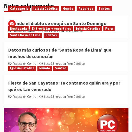
Notas relacionadas
Catequesis
Iglesia Católica
Mundo
Recursos
Santos
Cuando el diablo se enojó con Santo Domingo
Destacada
Entrevistas y reportajes
Iglesia Católica
Perú
Medios Católicos
hace 14 horas en Perú Católico
Santa Rosa de Lima
Santos
Datos más curiosos de ‘Santa Rosa de Lima’ que
muchos desconocían
Redacción Central
hace 15 horas en Perú Católico
Iglesia Católica
Mundo
Santos
Fiesta de San Cayetano: te contamos quién era y por
qué es tan venerado
Redacción Central
hace 15 horas en Perú Católico