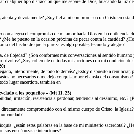
rar cualquier tipo distracción que me separe de Dios, buscando la luz 
a, atenta y devotamente? ¿Soy fiel a mi compromiso con Cristo en esta 
vo con alegría el compromiso de mi amor hacia Dios en la continencia d
¿Me he puesto en la ocasión próxima de pecar contra la castidad? ¿He 
monio del hecho de que la pureza es algo posible, fecundo y alegre?
a, de flojedad? ¿Son conformes mis conversaciones al sentido humano y
s o frívolos? ¿Soy coherente en todas mis acciones con mi condición de 
20)
ado, interiormente, de todo lo demás? ¿Estoy dispuesto a renunciar, p
 gastos no necesarios o me dejo conquistar por el ansia del consumismo
todo lugar sacerdote, también en
revelado a los pequeños » (Mt 11, 25)
lidad, irritación, resistencia a perdonar, tendencia al desánimo, etc.? ¿
oy directamente comprometido con el mismo cuerpo de Cristo, la Iglesia?
a humanidad?
uía: ¿están estas palabras en la base de mi ministerio sacerdotal? ¿He
on sus enseñanzas e intenciones?