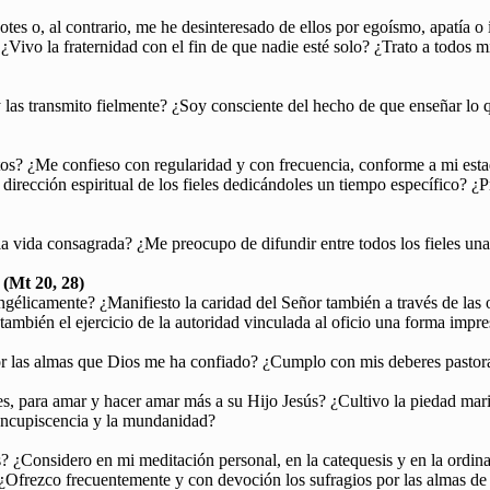
otes o, al contrario, me he desinteresado de ellos por egoísmo, apatía 
 ¿Vivo la fraternidad con el fin de que nadie esté solo? ¿Trato a todos 
 las transmito fielmente? ¿Soy consciente del hecho de que enseñar lo 
tos? ¿Me confieso con regularidad y con frecuencia, conforme a mi esta
irección espiritual de los fieles dedicándoles un tiempo específico? ¿P
la vida consagrada? ¿Me preocupo de difundir entre todos los fieles una
 (Mt 20, 28)
ngélicamente? ¿Manifiesto la caridad del Señor también a través de las o
ambién el ejercicio de la autoridad vinculada al oficio una forma impre
 las almas que Dios me ha confiado? ¿Cumplo con mis deberes pastorale
es, para amar y hacer amar más a su Hijo Jesús? ¿Cultivo la piedad ma
concupiscencia y la mundanidad?
s? ¿Considero en mi meditación personal, en la catequesis y en la ordina
o? ¿Ofrezco frecuentemente y con devoción los sufragios por las almas d