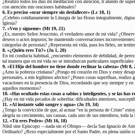
¿Realizo todos los días mi meditación con atención, tr atando de supe
con atención mis oraciones habituales?
6. Es preciso «orar siempre sin desfallecer» (Lc 18, 1)
¿Celebro cotidianamente la Liturgia de las Horas integralmente, dign
Iglesia?
7. «Ven y sígueme» (Mt 19, 21)
¿Es, nuestro Señor Jesucristo, el verdadero amor de mi vida? ¿Obser
deseos o actos impuros; he mantenido conversaciones inconvenientes? 
categorías de personas? ¿Representa mi vida, para los fieles, un testi
8. «¿Quién eres Tú?» (Jn 1, 20)
En mi conducta habitual, ¿encuentro elementos de debilidad, de perez
tal manera que en mi vida no se introduzcan particulares superficiale
9. «El Hijo del hombre no tiene donde reclinar la cabeza» (Mt 8, 
¿Amo la pobreza cristiana? ¿Pongo mi corazón en Dios y estoy desapeg
personales, a mis legítimos afectos? ¿Poseo cosas superfluas, realizo
vacaciones en la presencia de Dios, recordando que soy siempre y en 
aquellos momentos?
10. «Has ocultado estas cosas a sabios y inteligentes, y se las has 
¿Hay en mi vida pecados de soberbia: dificultades interiores, susceptibi
11. «Al instante salió sangre y agua» (Jn 19, 34)
¿Tengo la convicción de que, al actuar “en la persona de Cristo” est
alegría su crecimiento, sus causas, cada uno de sus miembros, toda l
12. «Tú eres Pedro» (Mt 16, 18)
Nihil sine Episcopo —nada sin el Obispo— decía San Ignacio de Antioq
Ordinario? ¿Rezo especialmente por el Santo Padre, en plena unión c