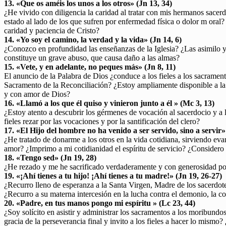
13. «Que os améis los unos a los otros» (Jn 13, 34)
¿He vivido con diligencia la caridad al tratar con mis hermanos sacerd
estado al lado de los que sufren por enfermedad física o dolor m oral?
caridad y paciencia de Cristo?
14. «Yo soy el camino, la verdad y la vida» (Jn 14, 6)
¿Conozco en profundidad las enseñanzas de la Iglesia? ¿Las asimilo y
constituye un grave abuso, que causa daño a las almas?
15. «Vete, y en adelante, no peques más» (Jn 8, 11)
El anuncio de la Palabra de Dios ¿conduce a los fieles a los sacramen
Sacramento de la Reconciliación? ¿Estoy ampliamente disponible a la d
y con amor de Dios?
16. «Llamó a los que él quiso y vinieron junto a él » (Mc 3, 13)
¿Estoy atento a descubrir los gérmenes de vocación al sacerdocio y a 
fieles rezar por las vocaciones y por la santificación del clero?
17. «El Hijo del hombre no ha venido a ser servido, sino a servir»
¿He tratado de donarme a los otros en la vida cotidiana, sirviendo eva
amor? ¿Imprimo a mi cotidianidad el espíritu de servicio? ¿Considero t
18. «Tengo sed» (Jn 19, 28)
¿He rezado y me he sacrificado verdaderamente y con generosidad por
19. «¡Ahí tienes a tu hijo! ¡Ahí tienes a tu madre!» (Jn 19, 26-27)
¿Recurro lleno de esperanza a la Santa Virgen, Madre de los sacerdot
¿Recurro a su materna intercesión en la lucha contra el demonio, la 
20. «Padre, en tus manos pongo mi espíritu » (Lc 23, 44)
¿Soy solícito en asistir y administrar los sacramentos a los moribundo
gracia de la perseverancia final y invito a los fieles a hacer lo mism