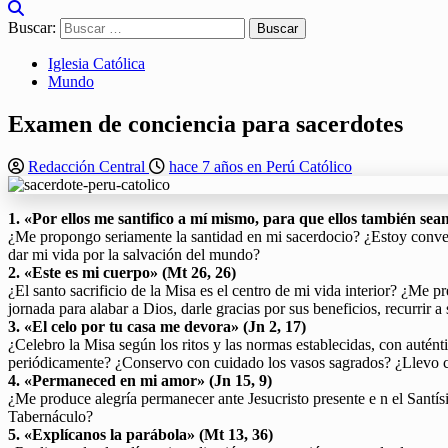
Buscar:
Iglesia Católica
Mundo
Examen de conciencia para sacerdotes
Redacción Central
hace 7 años en Perú Católico
1. «Por ellos me santifico a mí mismo, para que ellos también sean
¿Me propongo seriamente la santidad en mi sacerdocio? ¿Estoy convenc
dar mi vida por la salvación del mundo?
2. «Este es mi cuerpo» (Mt 26, 26)
¿El santo sacrificio de la Misa es el centro de mi vida interior? ¿Me 
jornada para alabar a Dios, darle gracias por sus beneficios, recurrir
3. «El celo por tu casa me devora» (Jn 2, 17)
¿Celebro la Misa según los ritos y las normas establecidas, con autént
periódicamente? ¿Conservo con cuidado los vasos sagrados? ¿Llevo con 
4. «Permaneced en mi amor» (Jn 15, 9)
¿Me produce alegría permanecer ante Jesucristo presente e n el Santís
Tabernáculo?
5. «Explícanos la parábola» (Mt 13, 36)