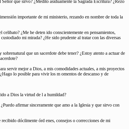
del Señor que sirvo? ¿Medito asiduamente la Sagrada Escritura? ¿Rezo
dimensión importante de mi ministerio, rezando en nombre de toda la
el celibato? ¿Me he deten ido conscientemente en pensamientos,
custodiado mi mirada? ¿He sido prudente al tratar con las diversas
 sobrenatural que un sacerdote debe tener? ¿Estoy atento a actuar de
sacerdote?
ara servir mejor a Dios, a mis comodidades actuales, a mis proyectos
? ¿Hago lo posible para vivir los m omentos de descanso y de
Pido a Dios la virtud de l a humildad?
 ¿Puedo afirmar sinceramente que amo a la Iglesia y que sirvo con
 recibido dócilmente órd enes, consejos o correcciones de mi