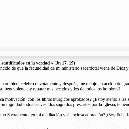
 santificados en la verdad » (Jn 17, 19)
ido de que la fecundidad de mi ministerio sacerdotal viene de Dios y q
preparo bien, celebro devotamente y después, me recojo en acción de gra
 a su benevolencia y reparar mis pecados y los de todos los hombres?
ica motivación, con los libros litúrgicos aprobados? ¿Estoy atento a la
dignidad todos las vestidos sagrados prescritos por la Iglesia, teniend
imo Sacramento, en mi meditación y silenciosa adoración? ¿Soy fiel a la