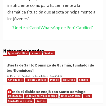
insuficiente como para hacer frente a la
dramática situación que afecta principalmente a
los jóvenes”.
"Únete al Canal WhatsApp de Perú Católico"
Notas relacionadas
Iglesia Católica
Mundo
Santos
¡Fiesta de Santo Domingo de Guzmán, fundador de
los ‘Dominicos’!
Redacción Central
hace 1 día en Perú Católico
Catequesis
Iglesia Católica
Mundo
Recursos
Santos
Cuando el diablo se enojó con Santo Domingo
Destacada
Entrevistas y reportajes
Iglesia Católica
Perú
Medios Católicos
hace 2 días en Perú Católico
Santa Rosa de Lima
Santos