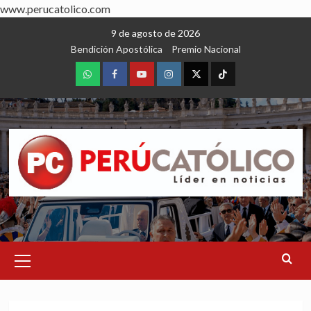
www.perucatolico.com
Skip
9 de agosto de 2026
to
Bendición Apostólica
Premio Nacional
content
WhatsApp
Facebook
Youtube
Instagram
X
TikTok
Primary
Menu