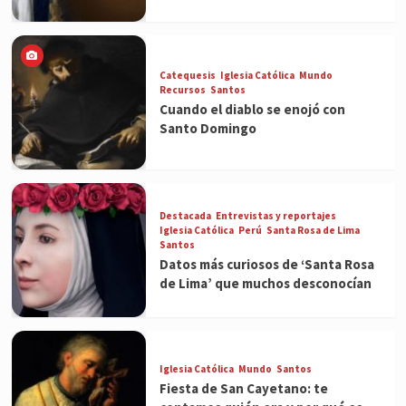
Catequesis
Iglesia Católica
Mundo
Recursos
Santos
Cuando el diablo se enojó con
Santo Domingo
Destacada
Entrevistas y reportajes
Iglesia Católica
Perú
Santa Rosa de Lima
Santos
Datos más curiosos de ‘Santa Rosa
de Lima’ que muchos desconocían
Iglesia Católica
Mundo
Santos
Fiesta de San Cayetano: te