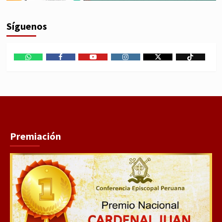
Síguenos
WhatsApp
Facebook
Youtube
Instagram
X
TikTok
Premiación