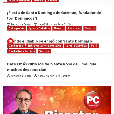
¡Fiesta de Santo Domingo de Guzmán, fundador de
los ‘Dominicos’!
Redacción Central
hace 13 horas en Perú Católico
Catequesis
Iglesia Católica
Mundo
Recursos
Santos
Cuando el diablo se enojó con Santo Domingo
Destacada
Entrevistas y reportajes
Iglesia Católica
Perú
Medios Católicos
hace 2 días en Perú Católico
Santa Rosa de Lima
Santos
Datos más curiosos de ‘Santa Rosa de Lima’ que
muchos desconocían
Redacción Central
hace 2 días en Perú Católico