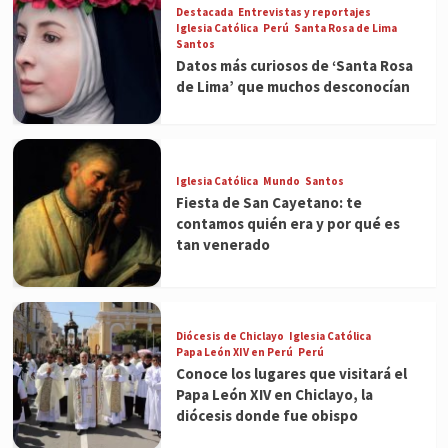
Destacada
Entrevistas y reportajes
Iglesia Católica
Perú
Santa Rosa de Lima
Santos
Datos más curiosos de ‘Santa Rosa
de Lima’ que muchos desconocían
Iglesia Católica
Mundo
Santos
Fiesta de San Cayetano: te
contamos quién era y por qué es
tan venerado
Diócesis de Chiclayo
Iglesia Católica
Papa León XIV en Perú
Perú
Conoce los lugares que visitará el
Papa León XIV en Chiclayo, la
diócesis donde fue obispo