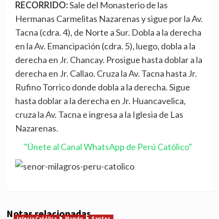
RECORRIDO:
Sale del Monasterio de las
Hermanas Carmelitas Nazarenas y sigue por la Av.
Tacna (cdra. 4), de Norte a Sur. Dobla a la derecha
en la Av. Emancipación (cdra. 5), luego, dobla a la
derecha en Jr. Chancay. Prosigue hasta doblar a la
derecha en Jr. Callao. Cruza la Av. Tacna hasta Jr.
Rufino Torrico donde dobla a la derecha. Sigue
hasta doblar a la derecha en Jr. Huancavelica,
cruza la Av. Tacna e ingresa a la Iglesia de Las
Nazarenas.
"Únete al Canal WhatsApp de Perú Católico"
Notas relacionadas
Iglesia Católica
Mundo
Santos