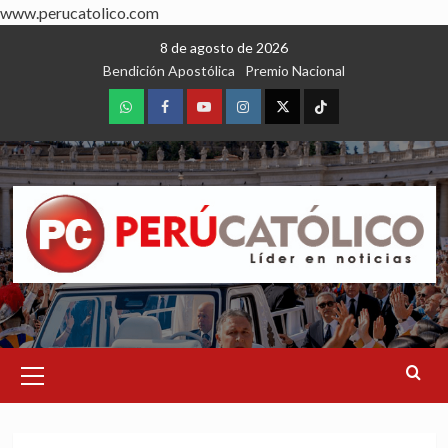
www.perucatolico.com
Skip
8 de agosto de 2026
to
Bendición Apostólica
Premio Nacional
content
WhatsApp
Facebook
Youtube
Instagram
X
TikTok
Primary
Menu