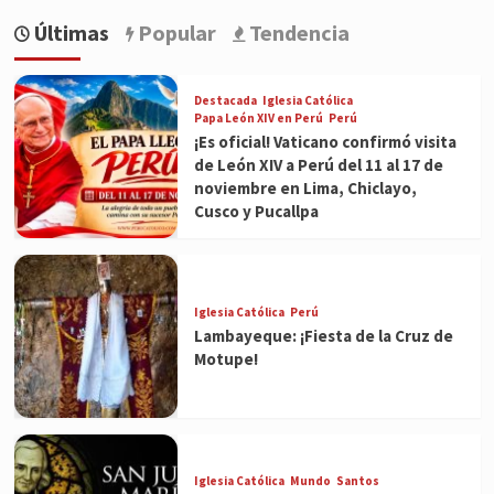
Últimas
Popular
Tendencia
Destacada
Iglesia Católica
Papa León XIV en Perú
Perú
¡Es oficial! Vaticano confirmó visita
de León XIV a Perú del 11 al 17 de
noviembre en Lima, Chiclayo,
Cusco y Pucallpa
Iglesia Católica
Perú
Lambayeque: ¡Fiesta de la Cruz de
Motupe!
Iglesia Católica
Mundo
Santos