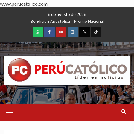
www.perucatolico.com
Skip
6 de agosto de 2026
to
Bendición Apostólica
Premio Nacional
content
WhatsApp
Facebook
Youtube
Instagram
X
TikTok
Primary
Menu