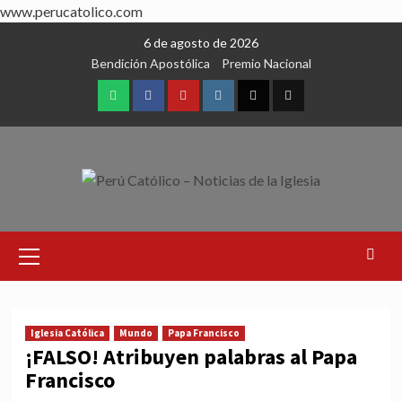
www.perucatolico.com
Skip
6 de agosto de 2026
to
Bendición Apostólica
Premio Nacional
content
WhatsApp
Facebook
Youtube
Instagram
X
TikTok
Primary
Menu
Iglesia Católica
Mundo
Papa Francisco
¡FALSO! Atribuyen palabras al Papa
Francisco