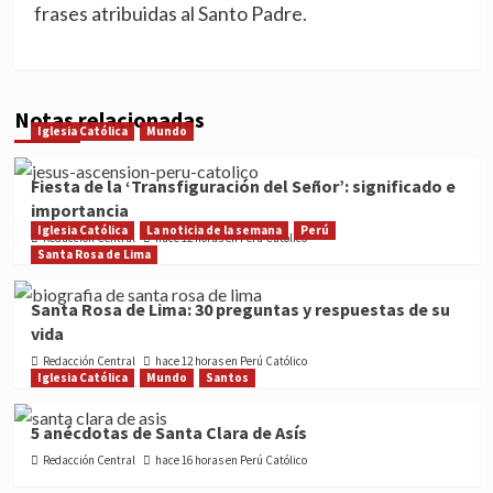
frases atribuidas al Santo Padre.
Notas relacionadas
Iglesia Católica
Mundo
Fiesta de la ‘Transfiguración del Señor’: significado e
importancia
Iglesia Católica
La noticia de la semana
Perú
Redacción Central
hace 12 horas en Perú Católico
Santa Rosa de Lima
Santa Rosa de Lima: 30 preguntas y respuestas de su
vida
Redacción Central
hace 12 horas en Perú Católico
Iglesia Católica
Mundo
Santos
5 anécdotas de Santa Clara de Asís
Redacción Central
hace 16 horas en Perú Católico