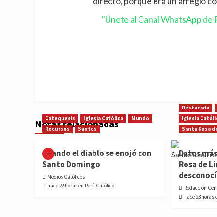
directo, porque era un arreglo co
"Únete al Canal WhatsApp de P
Destacada
Catequesis
Iglesia Católica
Mundo
Iglesia Católi
Notas relacionadas
Recursos
Santos
Santa Rosa d
Cuando el diablo se enojó con
Datos más
Santo Domingo
Rosa de L
desconoc
Medios Católicos
hace 22 horas en Perú Católico
Redacción Cen
hace 23 horas 