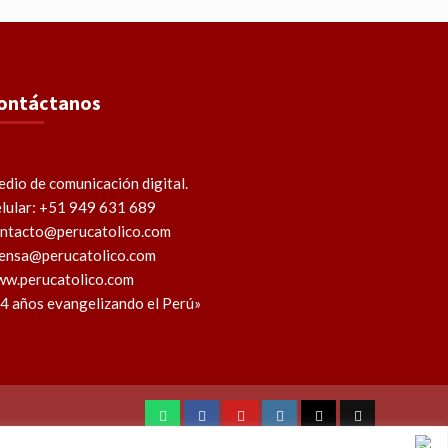
ontáctanos
dio de comunicación digital.
lular: +51 949 631 689
ntacto@perucatolico.com
ensa@perucatolico.com
w.perucatolico.com
4 años evangelizando el Perú»
WhatsApp
Facebook
Youtube
Instagram
X
TikTok