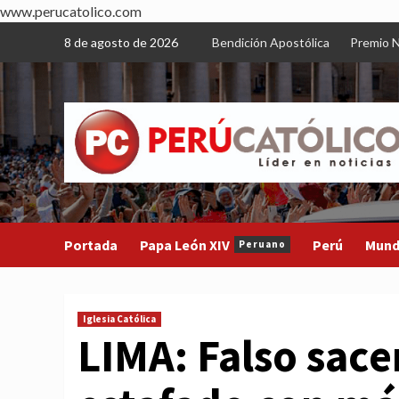
www.perucatolico.com
Skip
8 de agosto de 2026
Bendición Apostólica
Premio N
to
content
Portada
Papa León XIV
Perú
Mun
Peruano
Iglesia Católica
LIMA: Falso sace