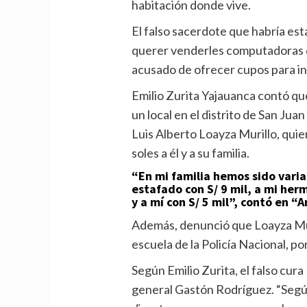
habitación donde vive.
El falso sacerdote que habría esta
querer venderles computadoras q
acusado de ofrecer cupos para ing
Emilio Zurita Yajauanca contó qu
un local en el distrito de San Jua
Luis Alberto Loayza Murillo, quie
soles a él y a su familia.
“En mi familia hemos sido varia
estafado con S/ 9 mil, a mi herm
y a mí con S/ 5 mil”, contó en “
Además, denunció que Loayza Mur
escuela de la Policía Nacional, por
Según Emilio Zurita, el falso cura
general Gastón Rodríguez. “Según