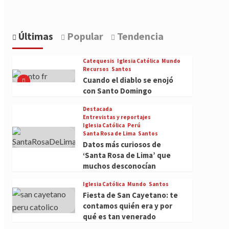
Últimas
Popular
Tendencia
Catequesis
Iglesia Católica
Mundo
Recursos
Santos
Cuando el diablo se enojó
con Santo Domingo
Destacada
Entrevistas y reportajes
Iglesia Católica
Perú
Santa Rosa de Lima
Santos
Datos más curiosos de
‘Santa Rosa de Lima’ que
muchos desconocían
Iglesia Católica
Mundo
Santos
Fiesta de San Cayetano: te
contamos quién era y por
qué es tan venerado