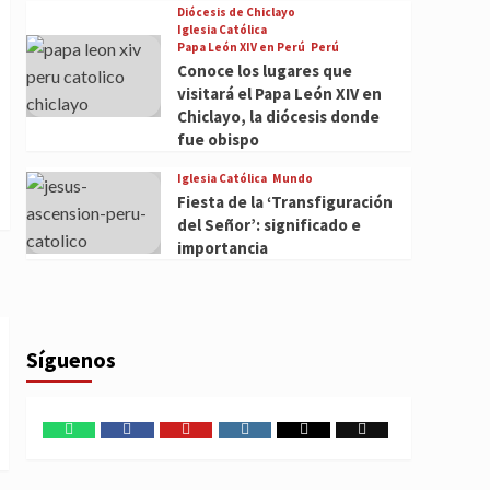
Diócesis de Chiclayo
Iglesia Católica
Papa León XIV en Perú
Perú
Conoce los lugares que
visitará el Papa León XIV en
Chiclayo, la diócesis donde
fue obispo
Iglesia Católica
Mundo
Fiesta de la ‘Transfiguración
del Señor’: significado e
importancia
Síguenos
WhatsApp
Facebook
Youtube
Instagram
X
TikTok