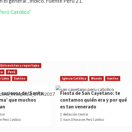
n el general”, indicó. Fuente Perú 21.
erú Católico"
Entrevistas y reportajes
ca
Perú
e Lima
Santos
Iglesia Católica
Mundo
Santos
 curiosos de ‘Santa
Fiesta de San Cayetano: te
ima’ que muchos
contamos quién era y por qué
ían
es tan venerado
tral
Redacción Central
en Perú Católico
hace 23 horas en Perú Católico