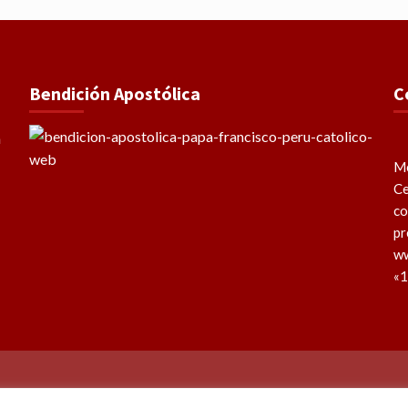
Bendición Apostólica
C
Me
Ce
co
pr
ww
«1