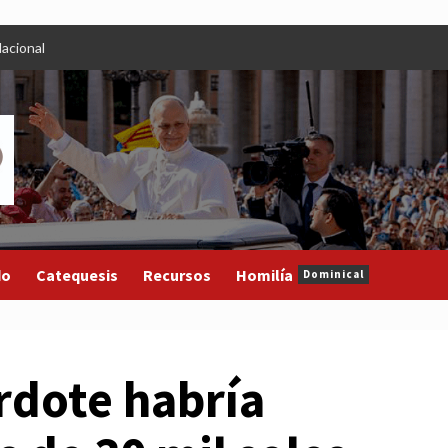
acional
do
Catequesis
Recursos
Homilía
Dominical
rdote habría