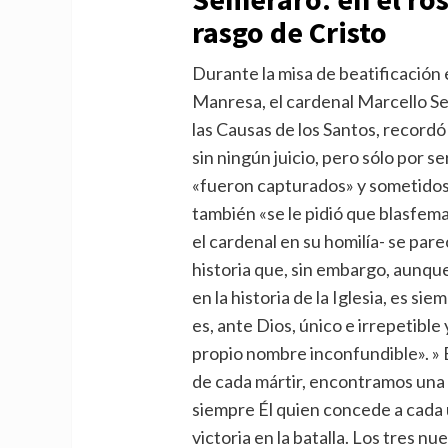
rasgo de Cristo
Durante la misa de beatificación e
Manresa, el cardenal Marcello S
las Causas de los Santos, record
sin ningún juicio, pero sólo por se
«fueron capturados» y sometidos 
también «se le pidió que blasfemar
el cardenal en su homilía- se pare
historia que, sin embargo, aunqu
en la historia de la Iglesia, es si
es, ante Dios, único e irrepetible
propio nombre inconfundible». » 
de cada mártir, encontramos una m
siempre Él quien concede a cada u
victoria en la batalla. Los tres n