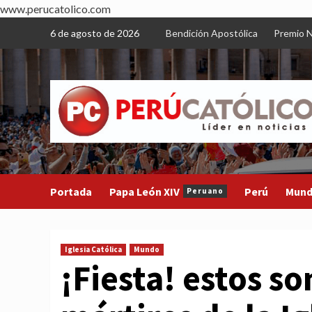
www.perucatolico.com
Skip
6 de agosto de 2026
Bendición Apostólica
Premio N
to
content
Portada
Papa León XIV
Perú
Mun
Peruano
Iglesia Católica
Mundo
¡Fiesta! estos so