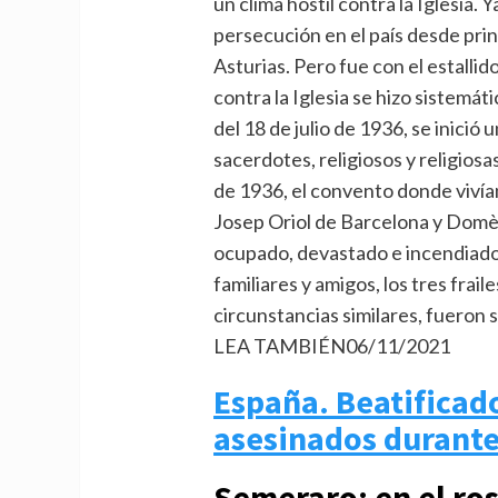
un clima hostil contra la Iglesia.
persecución en el país desde prin
Asturias. Pero fue con el estallid
contra la Iglesia se hizo sistemá
del 18 de julio de 1936, se inici
sacerdotes, religiosos y religiosas
de 1936, el convento donde viví
Josep Oriol de Barcelona y Domè
ocupado, devastado e incendiado.
familiares y amigos, los tres frai
circunstancias similares, fueron
LEA TAMBIÉN
06/11/2021
España. Beatificado
asesinados durante 
Semeraro: en el ros