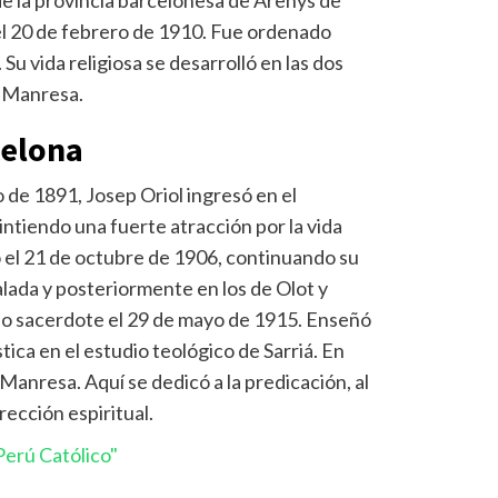
de la provincia barcelonesa de Arenys de
el 20 de febrero de 1910. Fue ordenado
Su vida religiosa se desarrolló en las dos
y Manresa.
celona
o de 1891, Josep Oriol ingresó en el
intiendo una fuerte atracción por la vida
 el 21 de octubre de 1906, continuando su
lada y posteriormente en los de Olot y
do sacerdote el 29 de mayo de 1915. Enseñó
stica en el estudio teológico de Sarriá. En
anresa. Aquí se dedicó a la predicación, al
irección espiritual.
erú Católico"