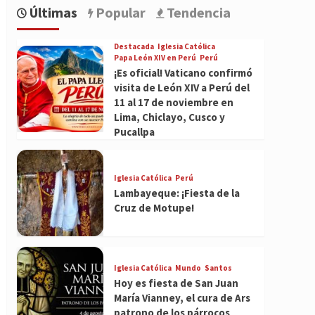
Últimas
Popular
Tendencia
Destacada
Iglesia Católica
Papa León XIV en Perú
Perú
¡Es oficial! Vaticano confirmó
visita de León XIV a Perú del
11 al 17 de noviembre en
Lima, Chiclayo, Cusco y
Pucallpa
Iglesia Católica
Perú
Lambayeque: ¡Fiesta de la
Cruz de Motupe!
Iglesia Católica
Mundo
Santos
Hoy es fiesta de San Juan
María Vianney, el cura de Ars
patrono de los párrocos