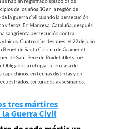
 Ya se habían registrado episodios de
cipios de los años 30 en la región de
o de la guerra civil cuando la persecución
tica y feroz. En Manresa, Cataluña, después
ó una sangrienta persecución contra
 y laicos. Cuatro días después, el 22 de julio
an Benet de Santa Coloma de Gramenet,
nec de Sant Pere de Ruidebitllets fue
 Obligados a refugiarse en casa de
les capuchinos, en fechas distintas y en
 secuestrados, torturados y asesinados.
s tres mártires
la Guerra Civil
tro de cada mártir un