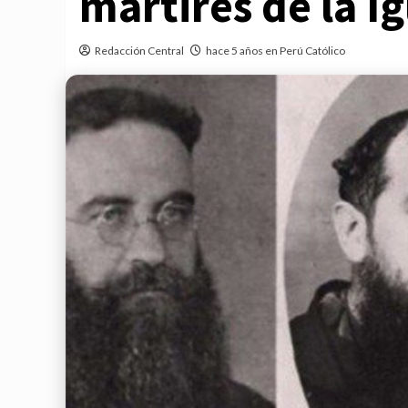
mártires de la Ig
Redacción Central
hace 5 años en Perú Católico