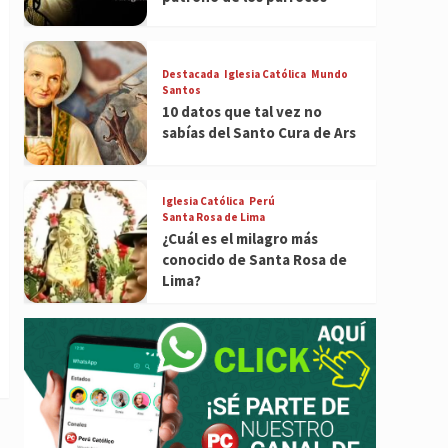
Destacada
Iglesia Católica
Mundo
Santos
10 datos que tal vez no
sabías del Santo Cura de Ars
Iglesia Católica
Perú
Santa Rosa de Lima
¿Cuál es el milagro más
conocido de Santa Rosa de
Lima?