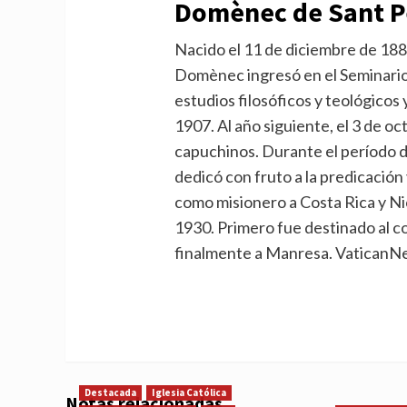
Domènec de Sant Pe
Nacido el 11 de diciembre de 1882
Domènec ingresó en el Seminario
estudios filosóficos y teológicos
1907. Al año siguiente, el 3 de oc
capuchinos. Durante el período de
dedicó con fruto a la predicación 
como misionero a Costa Rica y N
1930. Primero fue destinado al c
finalmente a Manresa. VaticanN
Destacada
Iglesia Católica
Notas relacionadas