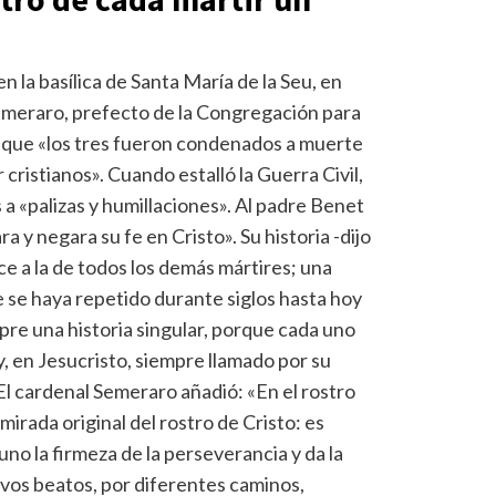
n la basílica de Santa María de la Seu, en
emeraro, prefecto de la Congregación para
ó que «los tres fueron condenados a muerte
r cristianos». Cuando estalló la Guerra Civil,
a «palizas y humillaciones». Al padre Benet
a y negara su fe en Cristo». Su historia -dijo
ce a la de todos los demás mártires; una
e se haya repetido durante siglos hasta hoy
empre una historia singular, porque cada uno
 y, en Jesucristo, siempre llamado por su
El cardenal Semeraro añadió: «En el rostro
irada original del rostro de Cristo: es
no la firmeza de la perseverancia y da la
uevos beatos, por diferentes caminos,