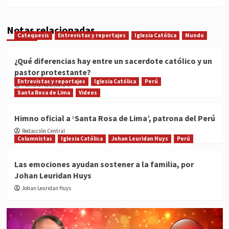
Notas relacionadas
Catequesis
Entrevistas y reportajes
Iglesia Católica
Mundo
¿Qué diferencias hay entre un sacerdote católico y un
pastor protestante?
Entrevistas y reportajes
Iglesia Católica
Perú
Patricia Alcántara C.
Santa Rosa de Lima
Videos
Himno oficial a ‘Santa Rosa de Lima’, patrona del Perú
Redacción Central
Columnistas
Iglesia Católica
Johan Leuridan Huys
Perú
Las emociones ayudan sostener a la familia, por
Johan Leuridan Huys
Johan Leuridan Huys