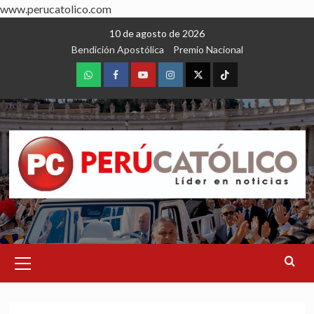
www.perucatolico.com
Skip
10 de agosto de 2026
to
Bendición Apostólica
Premio Nacional
content
WhatsApp
Facebook
Youtube
Instagram
X
TikTok
Primary
Menu