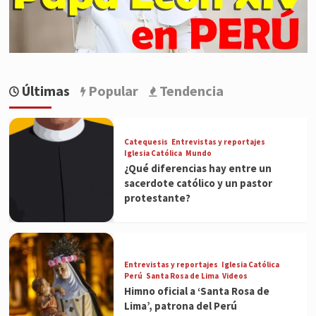
Últimas
Popular
Tendencia
Catequesis
Entrevistas y reportajes
Iglesia Católica
Mundo
¿Qué diferencias hay entre un
sacerdote católico y un pastor
protestante?
Entrevistas y reportajes
Iglesia Católica
Perú
Santa Rosa de Lima
Videos
Himno oficial a ‘Santa Rosa de
Lima’, patrona del Perú