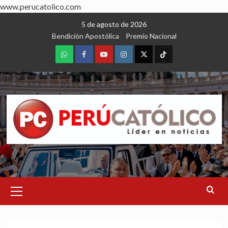
www.perucatolico.com
Skip
5 de agosto de 2026
to
Bendición Apostólica
Premio Nacional
content
WhatsApp
Facebook
Youtube
Instagram
X
TikTok
Primary
Menu