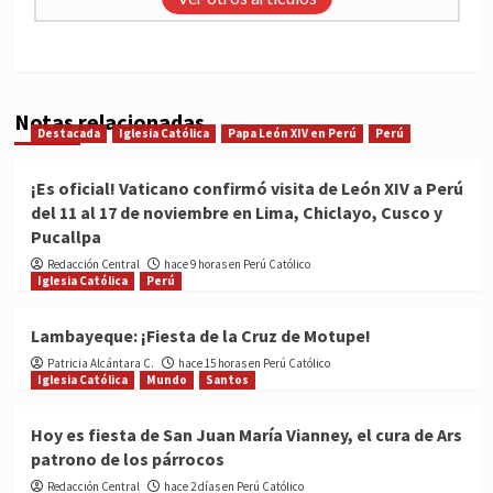
Notas relacionadas
Destacada
Iglesia Católica
Papa León XIV en Perú
Perú
¡Es oficial! Vaticano confirmó visita de León XIV a Perú
del 11 al 17 de noviembre en Lima, Chiclayo, Cusco y
Pucallpa
Redacción Central
hace 9 horas en Perú Católico
Iglesia Católica
Perú
Lambayeque: ¡Fiesta de la Cruz de Motupe!
Patricia Alcántara C.
hace 15 horas en Perú Católico
Iglesia Católica
Mundo
Santos
Hoy es fiesta de San Juan María Vianney, el cura de Ars
patrono de los párrocos
Redacción Central
hace 2 días en Perú Católico