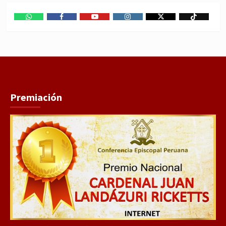
WhatsApp
Facebook
Youtube
Instagram
X
TikTok
Premiación