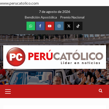
www.perucatolico.com
Skip
7 de agosto de 2026
to
Bendición Apostólica
Premio Nacional
content
WhatsApp
Facebook
Youtube
Instagram
X
TikTok
Primary
Menu