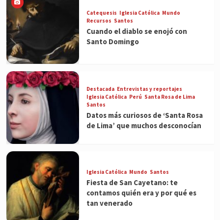
Catequesis
Iglesia Católica
Mundo
Recursos
Santos
Cuando el diablo se enojó con
Santo Domingo
Destacada
Entrevistas y reportajes
Iglesia Católica
Perú
Santa Rosa de Lima
Santos
Datos más curiosos de ‘Santa Rosa
de Lima’ que muchos desconocían
Iglesia Católica
Mundo
Santos
Fiesta de San Cayetano: te
contamos quién era y por qué es
tan venerado