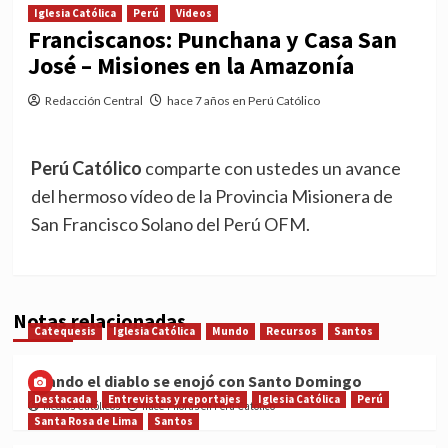
Iglesia Católica
Perú
Videos
Franciscanos: Punchana y Casa San
José – Misiones en la Amazonía
Redacción Central
hace 7 años en Perú Católico
Perú Católico
comparte con ustedes un avance
del hermoso vídeo de la Provincia Misionera de
San Francisco Solano del Perú OFM.
Notas relacionadas
Catequesis
Iglesia Católica
Mundo
Recursos
Santos
Cuando el diablo se enojó con Santo Domingo
Destacada
Entrevistas y reportajes
Iglesia Católica
Perú
Medios Católicos
hace 7 horas en Perú Católico
Santa Rosa de Lima
Santos