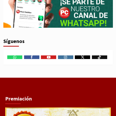
Síguenos
WhatsApp
Facebook
Youtube
Instagram
X
TikTok
Premiación