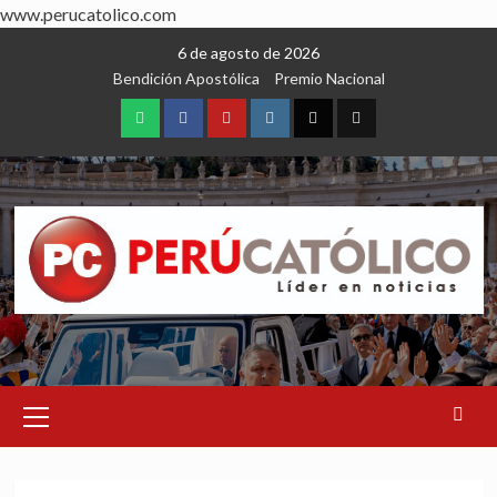
www.perucatolico.com
Skip
6 de agosto de 2026
to
Bendición Apostólica
Premio Nacional
content
WhatsApp
Facebook
Youtube
Instagram
X
TikTok
Primary
Menu