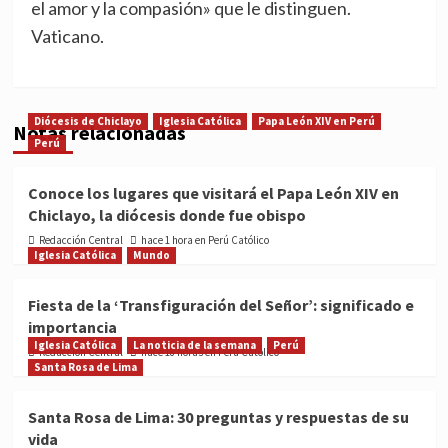
el amor y la compasión» que le distinguen.
Vaticano.
Diócesis de Chiclayo
Iglesia Católica
Papa León XIV en Perú
Notas relacionadas
Perú
Conoce los lugares que visitará el Papa León XIV en
Chiclayo, la diócesis donde fue obispo
Redacción Central
hace 1 hora en Perú Católico
Iglesia Católica
Mundo
Fiesta de la ‘Transfiguración del Señor’: significado e
importancia
Iglesia Católica
La noticia de la semana
Perú
Redacción Central
hace 18 horas en Perú Católico
Santa Rosa de Lima
Santa Rosa de Lima: 30 preguntas y respuestas de su
vida