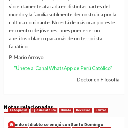
violentamente atacada en distintas partes del
mundo y la familia sutilmente deconstruida por la
cultura dominante. No está de más orar por este
encuentro de jóvenes, pues puede ser un
apetitoso blanco para más de un terrorista
fanático.
P. Mario Arroyo
"Únete al Canal WhatsApp de Perú Católico"
Doctor en Filosofía
Notas relacionadas
Catequesis
Iglesia Católica
Mundo
Recursos
Santos
Cuando el diablo se enojó con Santo Domingo