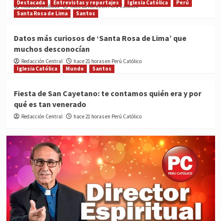
Destacada
Entrevistas y reportajes
Iglesia Católica
Perú
Medios Católicos
hace 20 horas en Perú Católico
Santa Rosa de Lima
Santos
Datos más curiosos de ‘Santa Rosa de Lima’ que
muchos desconocían
Redacción Central
hace 21 horas en Perú Católico
Iglesia Católica
Mundo
Santos
Fiesta de San Cayetano: te contamos quién era y por
qué es tan venerado
Redacción Central
hace 21 horas en Perú Católico