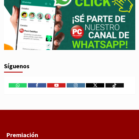
Síguenos
WhatsApp
Facebook
Youtube
Instagram
X
TikTok
Premiación