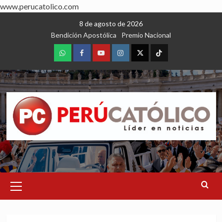
www.perucatolico.com
Skip
8 de agosto de 2026
to
Bendición Apostólica
Premio Nacional
content
WhatsApp
Facebook
Youtube
Instagram
X
TikTok
Primary
Menu