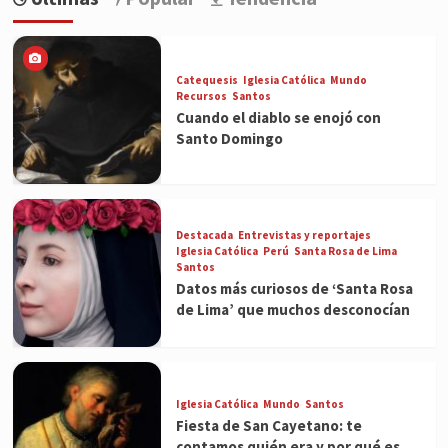
Catequesis
Iglesia Católica
Mundo
Recursos
Santos
Cuando el diablo se enojó con
Santo Domingo
Destacada
Entrevistas y reportajes
Iglesia Católica
Perú
Santa Rosa de Lima
Santos
Datos más curiosos de ‘Santa Rosa
de Lima’ que muchos desconocían
Iglesia Católica
Mundo
Santos
Fiesta de San Cayetano: te
contamos quién era y por qué es