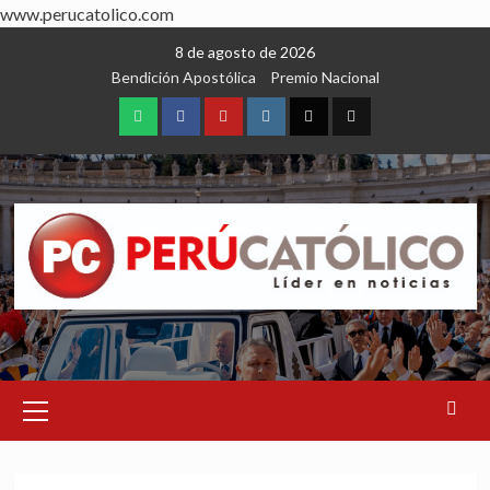
www.perucatolico.com
Skip
8 de agosto de 2026
to
Bendición Apostólica
Premio Nacional
content
WhatsApp
Facebook
Youtube
Instagram
X
TikTok
Primary
Menu