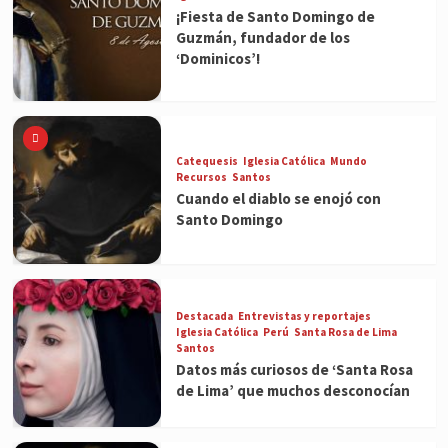
¡Fiesta de Santo Domingo de
Guzmán, fundador de los
‘Dominicos’!
Catequesis
Iglesia Católica
Mundo
Recursos
Santos
Cuando el diablo se enojó con
Santo Domingo
Destacada
Entrevistas y reportajes
Iglesia Católica
Perú
Santa Rosa de Lima
Santos
Datos más curiosos de ‘Santa Rosa
de Lima’ que muchos desconocían