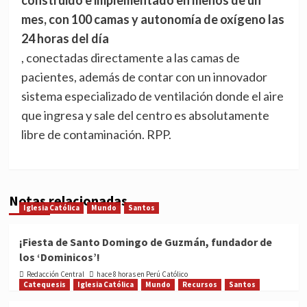
mes, con 100 camas y autonomía de oxígeno las
24 horas del día
, conectadas directamente a las camas de
pacientes, además de contar con un innovador
sistema especializado de ventilación donde el aire
que ingresa y sale del centro es absolutamente
libre de contaminación. RPP.
Notas relacionadas
Iglesia Católica
Mundo
Santos
¡Fiesta de Santo Domingo de Guzmán, fundador de
los ‘Dominicos’!
Redacción Central
hace 8 horas en Perú Católico
Catequesis
Iglesia Católica
Mundo
Recursos
Santos