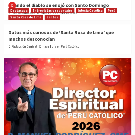
Cuando el diablo se enojó con Santo Domingo
Destacada
Entrevistas y reportajes
Iglesia Católica
Perú
Medios Católicos
hace 1 día en Perú Católico
Santa Rosa de Lima
Santos
Datos más curiosos de ‘Santa Rosa de Lima’ que
muchos desconocían
Redacción Central
hace 1 día en Perú Católico