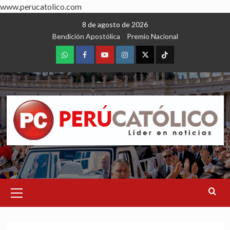
www.perucatolico.com
Skip
8 de agosto de 2026
to
Bendición Apostólica
Premio Nacional
content
WhatsApp
Facebook
Youtube
Instagram
X
TikTok
Primary
Menu