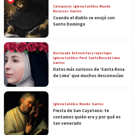
Catequesis
Iglesia Católica
Mundo
Recursos
Santos
Cuando el diablo se enojó con
Santo Domingo
Destacada
Entrevistas y reportajes
Iglesia Católica
Perú
Santa Rosa de Lima
Santos
Datos más curiosos de ‘Santa Rosa
de Lima’ que muchos desconocían
Iglesia Católica
Mundo
Santos
Fiesta de San Cayetano: te
contamos quién era y por qué es
tan venerado