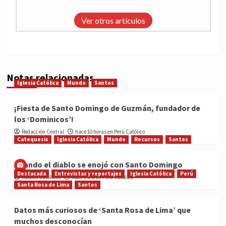
Ver otros artículos
Notas relacionadas
Iglesia Católica
Mundo
Santos
¡Fiesta de Santo Domingo de Guzmán, fundador de
los ‘Dominicos’!
Redacción Central
hace 10 horas en Perú Católico
Catequesis
Iglesia Católica
Mundo
Recursos
Santos
Cuando el diablo se enojó con Santo Domingo
Destacada
Entrevistas y reportajes
Iglesia Católica
Perú
Medios Católicos
hace 1 día en Perú Católico
Santa Rosa de Lima
Santos
Datos más curiosos de ‘Santa Rosa de Lima’ que
muchos desconocían