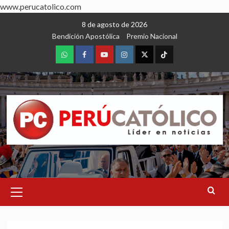
www.perucatolico.com
Skip
8 de agosto de 2026
to
Bendición Apostólica
Premio Nacional
content
WhatsApp
Facebook
Youtube
Instagram
X
TikTok
Primary
Menu