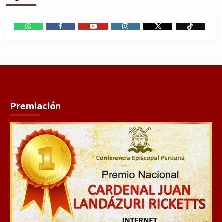
WhatsApp
Facebook
Youtube
Instagram
X
TikTok
Premiación