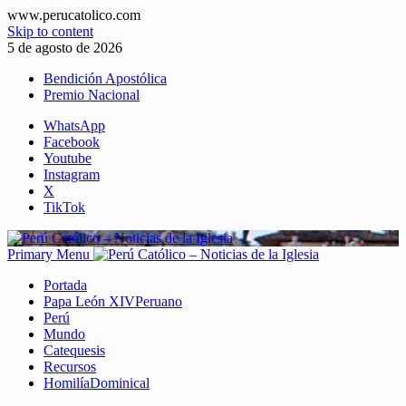
www.perucatolico.com
Skip to content
5 de agosto de 2026
Bendición Apostólica
Premio Nacional
WhatsApp
Facebook
Youtube
Instagram
X
TikTok
Primary Menu
Portada
Papa León XIV
Peruano
Perú
Mundo
Catequesis
Recursos
Homilía
Dominical