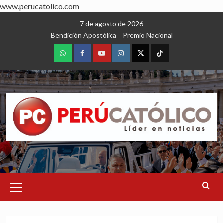
www.perucatolico.com
Skip
7 de agosto de 2026
to
Bendición Apostólica
Premio Nacional
content
WhatsApp
Facebook
Youtube
Instagram
X
TikTok
Primary
Menu