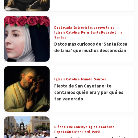
Destacada
Entrevistas y reportajes
Iglesia Católica
Perú
Santa Rosa de Lima
Santos
Datos más curiosos de ‘Santa Rosa
de Lima’ que muchos desconocían
Iglesia Católica
Mundo
Santos
Fiesta de San Cayetano: te
contamos quién era y por qué es
tan venerado
Diócesis de Chiclayo
Iglesia Católica
Papa León XIV en Perú
Perú