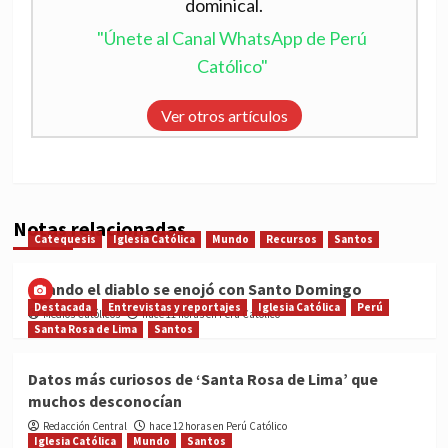
dominical.
"Únete al Canal WhatsApp de Perú
Católico"
Ver otros artículos
Notas relacionadas
Catequesis
Iglesia Católica
Mundo
Recursos
Santos
Cuando el diablo se enojó con Santo Domingo
Destacada
Entrevistas y reportajes
Iglesia Católica
Perú
Medios Católicos
hace 11 horas en Perú Católico
Santa Rosa de Lima
Santos
Datos más curiosos de ‘Santa Rosa de Lima’ que
muchos desconocían
Redacción Central
hace 12 horas en Perú Católico
Iglesia Católica
Mundo
Santos