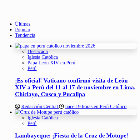
Últimas
Popular
Tendencia
Destacada
Iglesia Católica
Papa León XIV en Perú
Perú
¡Es oficial! Vaticano confirmó visita de León
XIV a Perú del 11 al 17 de noviembre en Lima,
Chiclayo, Cusco y Pucallpa
Redacción Central
hace 19 horas en Perú Católico
Iglesia Católica
Perú
Lambayeque: ¡Fiesta de la Cruz de Motupe!