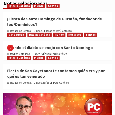
Notas relacionadas
Iglesia Católica
Mundo
Santos
¡Fiesta de Santo Domingo de Guzmán, fundador de
los ‘Dominicos’!
Redacción Central
hace 14 horas en Perú Católico
Catequesis
Iglesia Católica
Mundo
Recursos
Santos
Cuando el diablo se enojó con Santo Domingo
Medios Católicos
hace 2 días en Perú Católico
Iglesia Católica
Mundo
Santos
Fiesta de San Cayetano: te contamos quién era y por
qué es tan venerado
Redacción Central
hace 2 días en Perú Católico