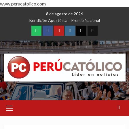
www.perucatolico.com
Skip
8 de agosto de 2026
to
Bendición Apostólica
Premio Nacional
content
WhatsApp
Facebook
Youtube
Instagram
X
TikTok
Primary
Menu