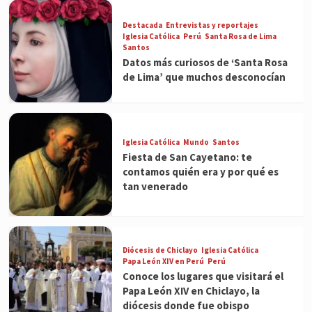
Destacada
Entrevistas y reportajes
Iglesia Católica
Perú
Santa Rosa de Lima
Santos
Datos más curiosos de ‘Santa Rosa
de Lima’ que muchos desconocían
Iglesia Católica
Mundo
Santos
Fiesta de San Cayetano: te
contamos quién era y por qué es
tan venerado
Diócesis de Chiclayo
Iglesia Católica
Papa León XIV en Perú
Perú
Conoce los lugares que visitará el
Papa León XIV en Chiclayo, la
diócesis donde fue obispo