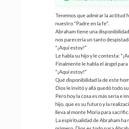
Tenemos que admirar la actitud 
nuestro “Padre en la fe”.
Abraham tiene una disponibilidad i
nos parecería un tanto despistado
“¡Aquí estoy!”
Le habla su hijo y le contesta: “¡A
Finalmente le habla el ángel para
“¡Aquí estoy!”
Qué disponibilidad la de este ho
Dios le invitó y allá quedó todo s
Pero hoy la cosa es más seria e i
hijo, que es su futuro y la realiz
lleva al monte Moria para sacrific
La espiritualidad de Abraham ha 
primero. Dios es todo para Abra