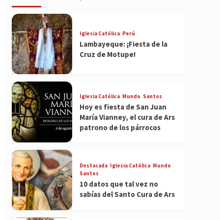
Iglesia Católica
Perú
Lambayeque: ¡Fiesta de la
Cruz de Motupe!
Iglesia Católica
Mundo
Santos
Hoy es fiesta de San Juan
María Vianney, el cura de Ars
patrono de los párrocos
Destacada
Iglesia Católica
Mundo
Santos
10 datos que tal vez no
sabías del Santo Cura de Ars