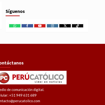
Síguenos
WhatsApp
Facebook
Youtube
Instagram
X
TikTok
ontáctanos
dio de comunicación digital.
lular: +51 949 631 689
ntacto@perucatolico.com