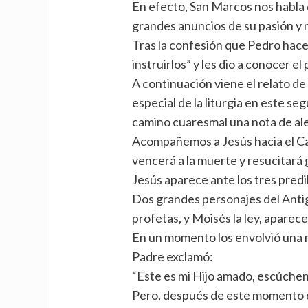
En efecto, San Marcos nos habla 
grandes anuncios de su pasión y
Tras la confesión que Pedro hace 
instruirlos” y les dio a conocer e
A continuación viene el relato de
especial de la liturgia en este s
camino cuaresmal una nota de ale
Acompañemos a Jesús hacia el Ca
vencerá a la muerte y resucitará 
Jesús aparece ante los tres predi
Dos grandes personajes del Antig
profetas, y Moisés la ley, apare
En un momento los envolvió una nu
Padre exclamó:
“Este es mi Hijo amado, escúchen
Pero, después de este momento de