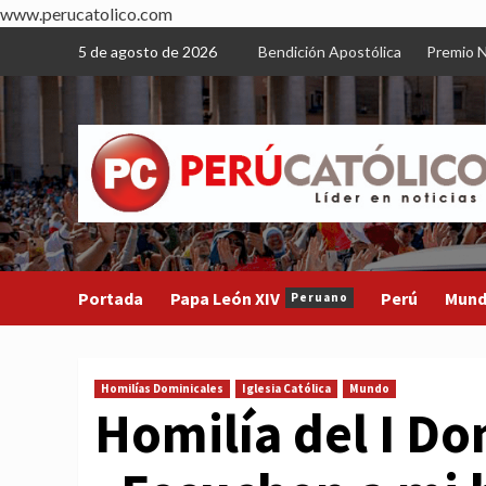
www.perucatolico.com
Skip
5 de agosto de 2026
Bendición Apostólica
Premio N
to
content
Portada
Papa León XIV
Perú
Mun
Peruano
Homilías Dominicales
Iglesia Católica
Mundo
Homilía del I D