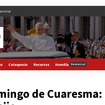
acional
do
Catequesis
Recursos
Homilía
Dominical
omingo de Cuaresma: