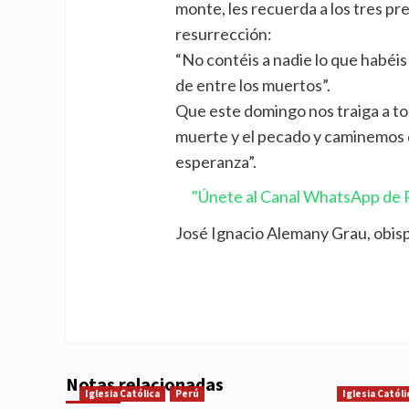
monte, les recuerda a los tres pre
resurrección:
“No contéis a nadie lo que habéis
de entre los muertos”.
Que este domingo nos traiga a tod
muerte y el pecado y caminemos 
esperanza”.
"Únete al Canal WhatsApp de P
José Ignacio Alemany Grau, obis
Notas relacionadas
Iglesia Católica
Perú
Iglesia Católi