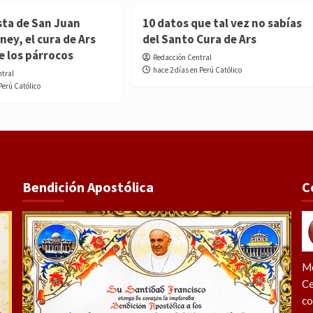
sta de San Juan
10 datos que tal vez no sabías
ney, el cura de Ars
del Santo Cura de Ars
e los párrocos
Redacción Central
hace 2 días en Perú Católico
ntral
Perú Católico
Bendición Apostólica
C
Me
Ce
co