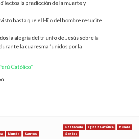
dilectos la predicción de la muerte y
 visto hasta que el Hijo del hombre resucite
os la alegría del triunfo de Jesús sobre la
durante la cuaresma “unidos por la
erú Católico"
po
Destacada
Iglesia Católica
Mundo
ca
Mundo
Santos
Santos