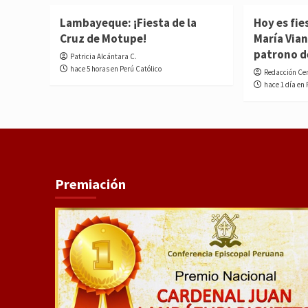
Lambayeque: ¡Fiesta de la
Hoy es fie
Cruz de Motupe!
María Vian
patrono d
Patricia Alcántara C.
hace 5 horas en Perú Católico
Redacción Ce
hace 1 día en 
Premiación