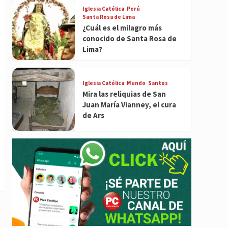
Iglesia Católica
Perú
Santa Rosa de Lima
¿Cuál es el milagro más
conocido de Santa Rosa de
Lima?
Iglesia Católica
Mundo
Santos
Mira las reliquias de San
Juan María Vianney, el cura
de Ars