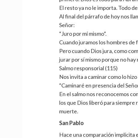
El resto ya no le importa. Todo d
Al final del párrafo de hoy nos ll
Señor:
“Juro por mí mismo”.
Cuando juramos los hombres de fe
Pero cuando Dios jura, como come
jurar por sí mismo porque no hay
Salmo responsorial (115)
Nos invita a caminar como lo hiz
“Caminaré en presencia del Señor e
En el salmo nos reconocemos como 
los que Dios liberó para siempre 
muerte.
San Pablo
Hace una comparación implícita 