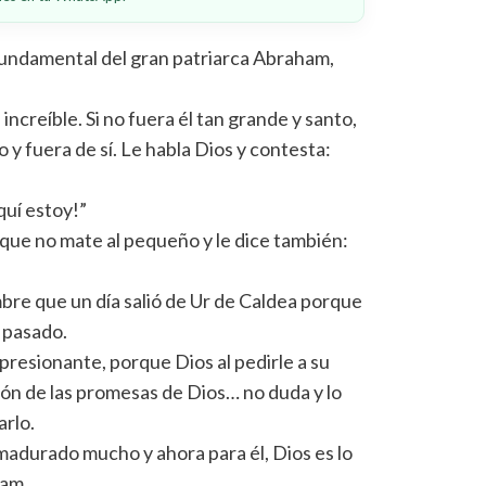
fundamental del gran patriarca Abraham,
ncreíble. Si no fuera él tan grande y santo,
 y fuera de sí. Le habla Dios y contesta:
quí estoy!”
 que no mate al pequeño y le dice también:
mbre que un día salió de Ur de Caldea porque
u pasado.
mpresionante, porque Dios al pedirle a su
ación de las promesas de Dios… no duda y lo
arlo.
madurado mucho y ahora para él, Dios es lo
ham.