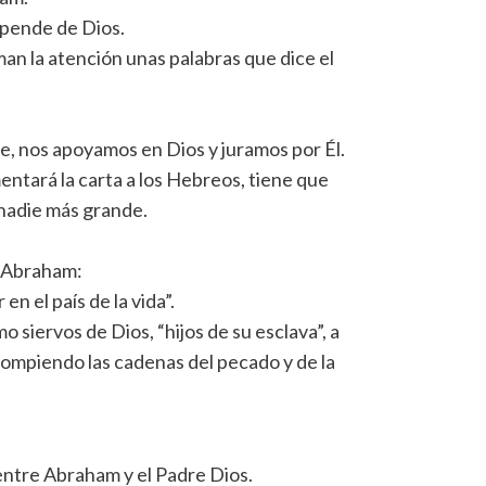
epende de Dios.
aman la atención unas palabras que dice el
, nos apoyamos en Dios y juramos por Él.
ntará la carta a los Hebreos, tiene que
 nadie más grande.
o Abraham:
n el país de la vida”.
siervos de Dios, “hijos de su esclava”, a
rompiendo las cadenas del pecado y de la
entre Abraham y el Padre Dios.