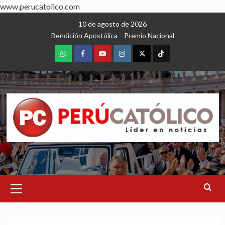
www.perucatolico.com
Skip
10 de agosto de 2026
to
Bendición Apostólica
Premio Nacional
content
WhatsApp
Facebook
Youtube
Instagram
X
TikTok
Primary
Menu