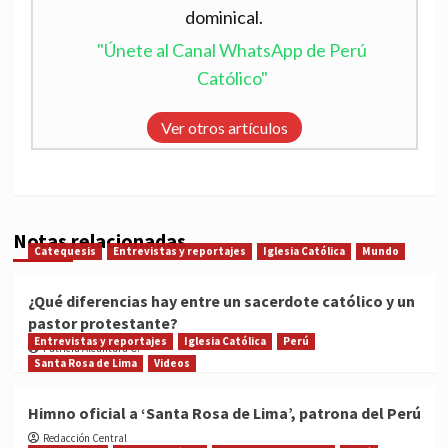
dominical.
"Únete al Canal WhatsApp de Perú
Católico"
Ver otros artículos
Notas relacionadas
Catequesis
Entrevistas y reportajes
Iglesia Católica
Mundo
¿Qué diferencias hay entre un sacerdote católico y un
pastor protestante?
Entrevistas y reportajes
Iglesia Católica
Perú
Patricia Alcántara C.
Santa Rosa de Lima
Videos
Himno oficial a ‘Santa Rosa de Lima’, patrona del Perú
Redacción Central