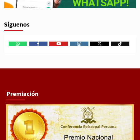
Síguenos
WhatsApp
Facebook
Youtube
Instagram
X
TikTok
Premiación