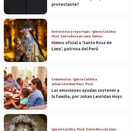
protestante?
Entrevistas y reportajes
Iglesia Católica
Perú
Santa Rosa de Lima
Videos
Himno oficial a ‘Santa Rosa de
Lima’, patrona del Perú
Columnistas
Iglesia Católica
Johan Leuridan Huys
Perú
Las emociones ayudan sostener a
la familia, por Johan Leuridan Huys
Iglesia Católica
Perú
Santa Rosa de Lima