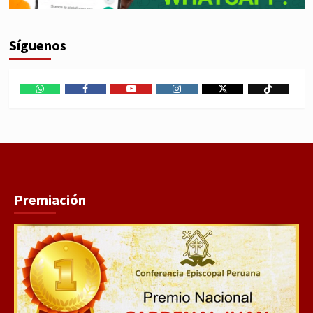
Síguenos
WhatsApp
Facebook
Youtube
Instagram
X
TikTok
Premiación