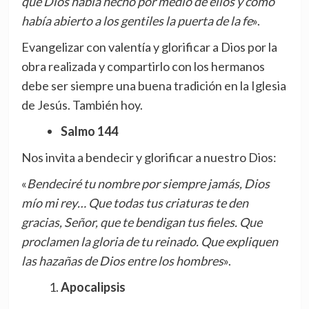
que Dios había hecho por medio de ellos y cómo
había abierto a los gentiles la puerta de la fe
».
Evangelizar con valentía y glorificar a Dios por la
obra realizada y compartirlo con los hermanos
debe ser siempre una buena tradición en la Iglesia
de Jesús. También hoy.
Salmo 144
Nos invita a bendecir y glorificar a nuestro Dios:
«
Bendeciré tu nombre por siempre jamás, Dios
mío mi rey… Que todas tus criaturas te den
gracias, Señor, que te bendigan tus fieles. Que
proclamen la gloria de tu reinado. Que expliquen
las hazañas de Dios entre los hombres
».
Apocalipsis