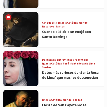
Catequesis
Iglesia Católica
Mundo
Recursos
Santos
Cuando el diablo se enojó con
Santo Domingo
Destacada
Entrevistas y reportajes
Iglesia Católica
Perú
Santa Rosa de Lima
Santos
Datos más curiosos de ‘Santa Rosa
de Lima’ que muchos desconocían
Iglesia Católica
Mundo
Santos
Fiesta de San Cayetano: te