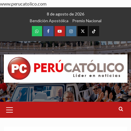
www.perucatolico.com
Skip
8 de agosto de 2026
to
Bendición Apostólica
Premio Nacional
content
WhatsApp
Facebook
Youtube
Instagram
X
TikTok
Primary
Menu