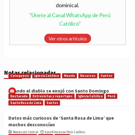
dominical.
"Únete al Canal WhatsApp de Perú
Católico"
Ver otros artículos
Notas relacionadas
Catequesis
Iglesia Católica
Mundo
Recursos
Santos
Cuando el diablo se enojó con Santo Domingo
Destacada
Entrevistas y reportajes
Iglesia Católica
Perú
Medios Católicos
hace 8 horas en Perú Católico
Santa Rosa de Lima
Santos
Datos más curiosos de ‘Santa Rosa de Lima’ que
muchos desconocían
Redacción Central
hace 8 horas en Perú Católico