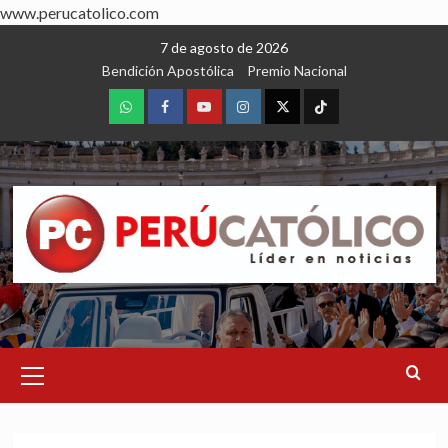
www.perucatolico.com
Skip
7 de agosto de 2026
to
Bendición Apostólica
Premio Nacional
content
WhatsApp
Facebook
Youtube
Instagram
X
TikTok
Primary
Menu