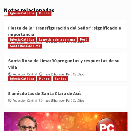
Notas relacionadas
Iglesia Católica
Mundo
Fiesta de la ‘Transfiguración del Señor’: significado e
importancia
Iglesia Católica
La noticia de la semana
Perú
Redacción Central
hace 10 horas en Perú Católico
Santa Rosa de Lima
Santa Rosa de Lima: 30 preguntas y respuestas de su
vida
Redacción Central
hace 11 horas en Perú Católico
Iglesia Católica
Mundo
Santos
5 anécdotas de Santa Clara de Asís
Redacción Central
hace 15 horas en Perú Católico