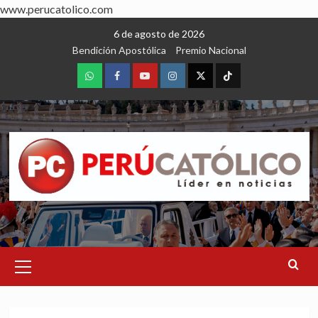
www.perucatolico.com
Skip
6 de agosto de 2026
to
Bendición Apostólica
Premio Nacional
content
WhatsApp
Facebook
Youtube
Instagram
X
TikTok
Primary
Menu