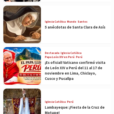
Iglesia Católica
Mundo
Santos
5 anécdotas de Santa Clara de Asís
Destacada
Iglesia Católica
Papa León XIV en Perú
Perú
¡Es oficial! Vaticano confirmó visita
de León XIV a Perú del 11 al 17 de
noviembre en Lima, Chiclayo,
Cusco y Pucallpa
Iglesia Católica
Perú
Lambayeque: ¡Fiesta de la Cruz de
Motupe!