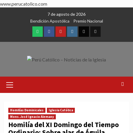
www.perucatolico.com
Skip
7 de agosto de 2026
to
Bendición Apostólica
Premio Nacional
content
WhatsApp
Facebook
Youtube
Instagram
X
TikTok
Primary
Menu
Homilías Dominicales
Iglesia Católica
Mons. José Ignacio Alemany
Homilía del XI Domingo del Tiempo
Ordinario: Sobre alas de Águila