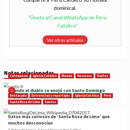
dominical.
"Únete al Canal WhatsApp de Perú
Católico"
Ver otros artículos
Notas relacionadas
Catequesis
Iglesia Católica
Mundo
Recursos
Santos
Cuando el diablo se enojó con Santo Domingo
Destacada
Entrevistas y reportajes
Iglesia Católica
Perú
Medios Católicos
hace 12 horas en Perú Católico
Santa Rosa de Lima
Santos
Datos más curiosos de ‘Santa Rosa de Lima’ que
muchos desconocían