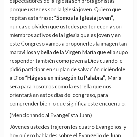
espectadores de la Iglesia son protagonistas
porque ustedes son la Iglesia joven. Quiero que
repitan esta frase:
“Somos la Iglesia joven”
,
nunca se olviden que ustedes pertenecen y son
miembros activos de la Iglesia que es joven y en
este Congreso vamos a proponerles la imagen tan
maravillosa y bella de la Virgen María que ella supo
responder también como joven a Dios cuando le
pidió participar en su plan de salvación diciéndole
a Dios
“Hágase en mí según tu Palabra”
, María
será para nosotros como la estrella que nos
orientará en estos días del congreso, para
comprender bien lo que significa este encuentro.
(Mencionando al Evangelista Juan)
Jóvenes ustedes trajeron los cuatro Evangelios, y
hoy quiero hablarles sobre el Evangelio de Juan,