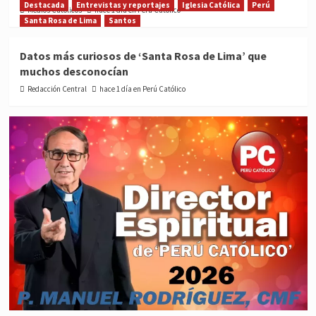
Destacada
Entrevistas y reportajes
Iglesia Católica
Perú
Medios Católicos
hace 1 día en Perú Católico
Santa Rosa de Lima
Santos
Datos más curiosos de ‘Santa Rosa de Lima’ que
muchos desconocían
Redacción Central
hace 1 día en Perú Católico