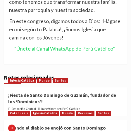
como tenemos que transformar nuestra familia,
nuestra parroquia y nuestra sociedad.
En este congreso, digamos todos a Dios: ¡Hágase
en mi según tu Palabra!, ¡Somos Iglesia que
camina con los Jóvenes!
"Únete al Canal WhatsApp de Perú Católico"
Notas relacionadas
Iglesia Católica
Mundo
Santos
¡Fiesta de Santo Domingo de Guzmán, fundador de
los ‘Dominicos’!
Redacción Central
hace 9 horas en Perú Católico
Catequesis
Iglesia Católica
Mundo
Recursos
Santos
Cuando el diablo se enojó con Santo Domingo