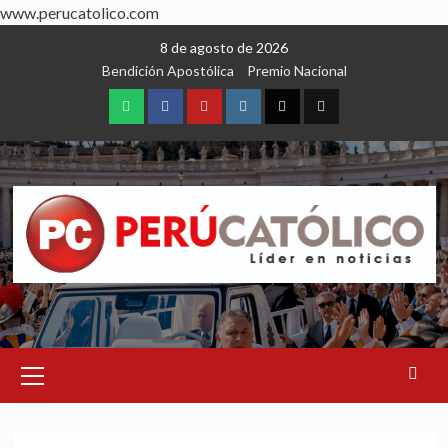
www.perucatolico.com
Skip
8 de agosto de 2026
to
Bendición Apostólica
Premio Nacional
content
WhatsApp
Facebook
Youtube
Instagram
X
TikTok
Primary
Menu