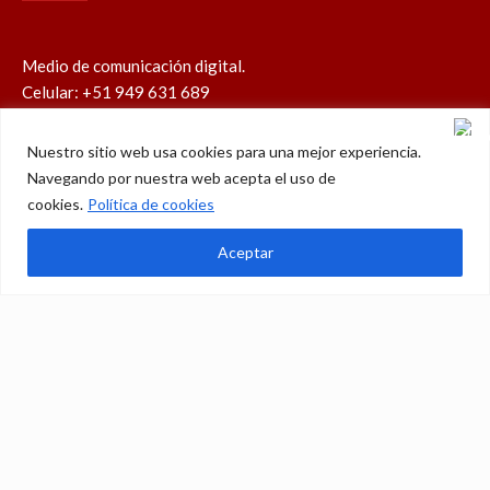
Medio de comunicación digital.
Celular: +51 949 631 689
contacto@perucatolico.com
prensa@perucatolico.com
Nuestro sitio web usa cookies para una mejor experiencia.
www.perucatolico.com
Navegando por nuestra web acepta el uso de
«14 años evangelizando el Perú»
cookies.
Política de cookies
Aceptar
Política de cookies
Política de privacidad
WhatsApp
Facebook
Youtube
Instagram
X
TikTok
© Derechos reservados 2026 – Perú Católico | 14 años
evangelizando el Perú