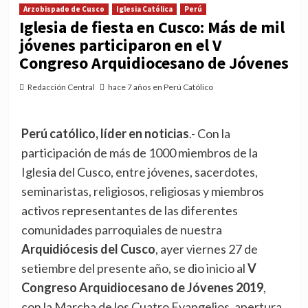
Arzobispado de Cusco
Iglesia Católica
Perú
Iglesia de fiesta en Cusco: Más de mil
jóvenes participaron en el V
Congreso Arquidiocesano de Jóvenes
Redacción Central
hace 7 años en Perú Católico
Perú católico, líder en noticias
.- Con la
participación de más de 1000 miembros de la
Iglesia del Cusco, entre jóvenes, sacerdotes,
seminaristas, religiosos, religiosas y miembros
activos representantes de las diferentes
comunidades parroquiales de nuestra
Arquidiócesis del Cusco
, ayer viernes 27 de
setiembre del presente año, se dio inicio al
V
Congreso Arquidiocesano de Jóvenes 2019
,
con la Marcha de los Cuatro Evangelios, apertura