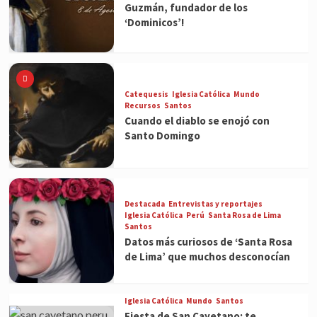
Guzmán, fundador de los
‘Dominicos’!
Catequesis
Iglesia Católica
Mundo
Recursos
Santos
Cuando el diablo se enojó con
Santo Domingo
Destacada
Entrevistas y reportajes
Iglesia Católica
Perú
Santa Rosa de Lima
Santos
Datos más curiosos de ‘Santa Rosa
de Lima’ que muchos desconocían
Iglesia Católica
Mundo
Santos
Fiesta de San Cayetano: te